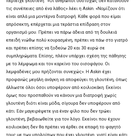
περιείχε γλουτένη. «Οι άνθρωποι δυστυχώς δεν κατανοούν
τις συνέπειες από ένα λάθος» λέει η Askin. «Νομίζουν ότι
είναι απλά μια μοντέρνα διατροφή. Κάθε φορά που είμαι
απρόσεκτη, επέρχεται μια τεράστια επίδραση στον
οργανισμό μου. Πρέπει να πάρω άδεια από τη δουλειά
επειδή νιώθω πολύ κουρασμένη, πρέπει να πάω στο γιατρό
και πρέπει επίσης να ξοδεύω 20 και 30 ευρώ σε
συμπληρώματα. Επίσης, πλέον υπάρχει σχέση της πάθησης
με το λέμφωμα και τον καρκίνο του οισοφάγου. Οι
λεμφαδένες μου πρήζονται συνεχώς». Η Askin έχει
προφανώς μεγάλη ανάγκη να αποφεύγει τη γλουτένη, όπως
άλλωστε όλοι όσοι υποφέρουν από κοιλιοκάκη. Εκείνοι
όμως που προσπαθούν να κάνουν μια διατροφή χωρίς
γλουτένη διότι είναι μόδα, σίγουρα δεν υποφέρουν από
κάτι. Εάν μαγειρέψετε για έναν φίλο που δεν τρώει
γλουτένη, βεβαιωθείτε για τον λόγο. Εκείνοι που έχουν
κοιλιοκάκη δεν θα πρέπει να έρθει σε επαφή το φαγητό
τους με των υπολοίπων που έχει γλουτένη γιατί είναι κάτι