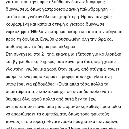
γιατροί που την παρακολούθησαν έκαναν διάφορες
διαγνώσεις, όπως γαστροοισοφαγική παλινδρόμηση. «Η
κατάσταση γινόταν όλο και χειρότερη. Ήμουν συνεχώς
κουρασμένη και κάποια στιγμή ο γιατρός διέγνωσε
ναρκοληψία. Ήθελα να κοιμάμαι ακόμα και κατά την οδήγηση
προς τη δουλειά. Ένιωθα φουσκωμένη όλη την ώρα και
αισθανόμουν το δέρμα μου σκληρό».
Στη συνέχεια, στα 21 της, έκανε μια εξέταση για κοιλιοκάκη
και βγήκε θετική. Σήμερα, όσο κάνει μια διατροφή χωρίς
γλουτένη, νιώθει μια χαρά. Όταν όμως, από ατύχημα, τρώει
ακόμη κι ένα μικρό κομμάτι τροφής που έχει γλουτένη,
υποφέρει για εβδομάδες. «Είναι απλά τόσα πολλά τα
συμπτώματα της κοιλιοκάκης που είναι δύσκολο να τα
θυμάμαι όλα, αφού πολλά από αυτά δεν τα έχω
αντιμετωπίσει πάνω από μία φορά» λέει, καθώς προσπαθεί
να απαριθμήσει τα συμπτώματα, όπως τους φρικτούς
πόνους στο στομάχι. «Ενώ ένιωθα πραγματικά πεινασμένη