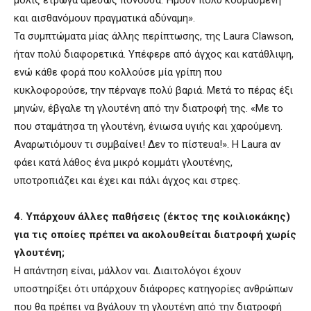
μόλις έτρωγα αμέσως πονούσα. Ήμουν πολύ κουρασμένη
και αισθανόμουν πραγματικά αδύναμη».
Τα συμπτώματα μίας άλλης περίπτωσης, της Laura Clawson,
ήταν πολύ διαφορετικά. Υπέφερε από άγχος και κατάθλιψη,
ενώ κάθε φορά που κολλούσε μία γρίπη που
κυκλοφορούσε, την πέρναγε πολύ βαριά. Μετά το πέρας έξι
μηνών, έβγαλε τη γλουτένη από την διατροφή της. «Με το
που σταμάτησα τη γλουτένη, ένιωσα υγιής και χαρούμενη.
Αναρωτιόμουν τι συμβαίνει! Δεν το πίστευα!». Η Laura αν
φάει κατά λάθος ένα μικρό κομμάτι γλουτένης,
υποτροπιάζει και έχει και πάλι άγχος και στρες.
4. Υπάρχουν άλλες παθήσεις (έκτος της κοιλιοκάκης)
για τις οποίες πρέπει να ακολουθείται διατροφή χωρίς
γλουτένη;
Η απάντηση είναι, μάλλον ναι. Διαιτολόγοι έχουν
υποστηρίξει ότι υπάρχουν διάφορες κατηγορίες ανθρώπων
που θα πρέπει να βγάλουν τη γλουτένη από την διατροφή