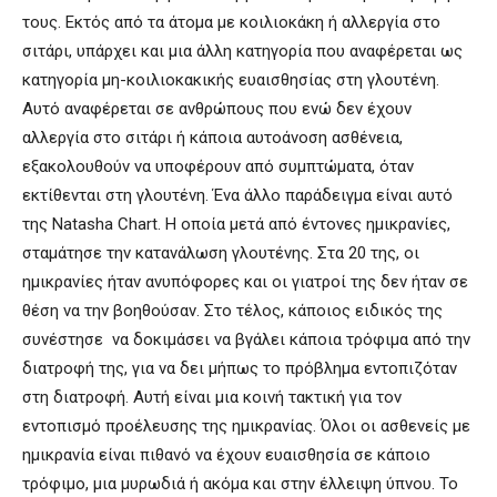
τους. Εκτός από τα άτομα με κοιλιοκάκη ή αλλεργία στο
σιτάρι, υπάρχει και μια άλλη κατηγορία που αναφέρεται ως
κατηγορία μη-κοιλιοκακικής ευαισθησίας στη γλουτένη.
Αυτό αναφέρεται σε ανθρώπους που ενώ δεν έχουν
αλλεργία στο σιτάρι ή κάποια αυτοάνοση ασθένεια,
εξακολουθούν να υποφέρουν από συμπτώματα, όταν
εκτίθενται στη γλουτένη. Ένα άλλο παράδειγμα είναι αυτό
της Natasha Chart. Η οποία μετά από έντονες ημικρανίες,
σταμάτησε την κατανάλωση γλουτένης. Στα 20 της, οι
ημικρανίες ήταν ανυπόφορες και οι γιατροί της δεν ήταν σε
θέση να την βοηθούσαν. Στο τέλος, κάποιος ειδικός της
συνέστησε να δοκιμάσει να βγάλει κάποια τρόφιμα από την
διατροφή της, για να δει μήπως το πρόβλημα εντοπιζόταν
στη διατροφή. Αυτή είναι μια κοινή τακτική για τον
εντοπισμό προέλευσης της ημικρανίας. Όλοι οι ασθενείς με
ημικρανία είναι πιθανό να έχουν ευαισθησία σε κάποιο
τρόφιμο, μια μυρωδιά ή ακόμα και στην έλλειψη ύπνου. Το