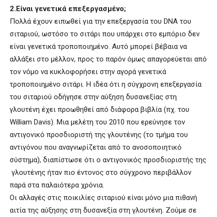
2.Είναι γενετικά επεξεργασμένο;
Πολλά έχουν ειπωθεί για την επεξεργασία του DNA του
σιταριού, ωστόσο το σιτάρι που υπάρχει στο εμπόριο δεν
είναι γενετικά τροποποιημένο. Αυτό μπορεί βέβαια να
αλλάξει στο μέλλον, προς το παρόν όμως απαγορεύεται από
τον νόμο να κυκλοφορήσει στην αγορά γενετικά
τροποποιημένο σιτάρι. Η ιδέα ότι η σύγχρονη επεξεργασία
του σιταριού οδήγησε στην αύξηση δυσανεξίας στη
γλουτένη έχει προωθηθεί από διάφορα βιβλία (πχ. του
William Davis). Μια μελέτη του 2010 που ερεύνησε τον
αντιγονικό προσδιοριστή της γλουτένης (το τμήμα του
αντιγόνου που αναγνωρίζεται από το ανοσοποιητικό
σύστημα), διαπίστωσε ότι ο αντιγονικός προσδιοριστής της
γλουτένης ήταν πιο έντονος στο σύγχρονο περιβάλλον
παρά στα παλαιότερα χρόνια.
Οι αλλαγές στις ποικιλίες σιταριού είναι μόνο μια πιθανή
αιτία της αύξησης στη δυσανεξία στη γλουτένη. Ζούμε σε