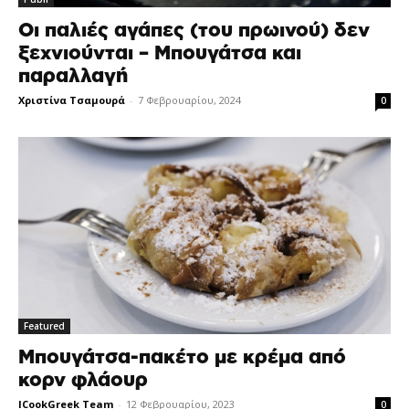
Οι παλιές αγάπες (του πρωινού) δεν
ξεχνιούνται – Μπουγάτσα και
παραλλαγή
Χριστίνα Τσαμουρά
-
7 Φεβρουαρίου, 2024
0
Featured
Μπουγάτσα-πακέτο με κρέμα από
κορν φλάουρ
ICookGreek Team
-
12 Φεβρουαρίου, 2023
0