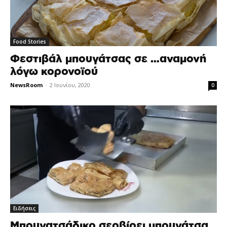
Food Stories
Φεστιβάλ μπουγάτσας σε …αναμονή
λόγω κορονοϊού
NewsRoom
-
2 Ιουνίου, 2020
0
Ειδήσεις
Μπουγατσάδικο σερβίρει μπουγάτσα