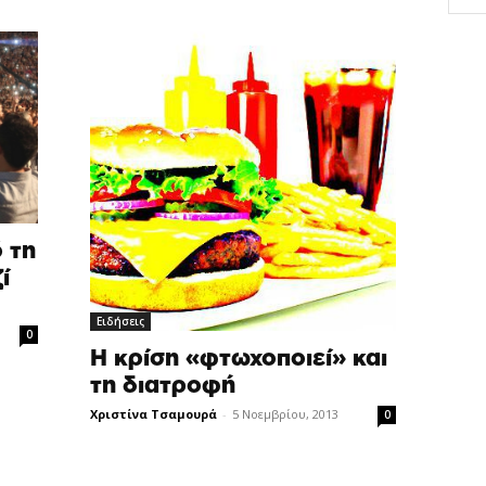
 τη
ί
Ειδήσεις
0
Η κρίση «φτωχοποιεί» και
τη διατροφή
Χριστίνα Τσαμουρά
-
5 Νοεμβρίου, 2013
0