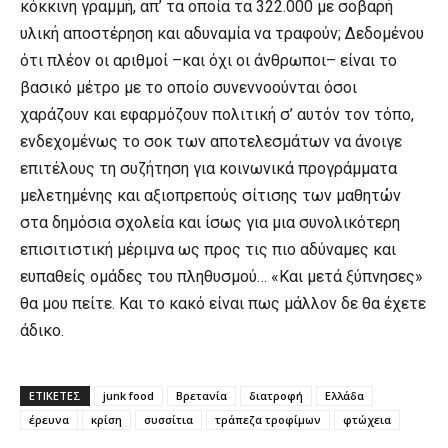
κόκκινη γραμμή, απ’ τα οποία τα 322.000 με σοβαρή
υλική αποστέρηση και αδυναμία να τραφούν; Δεδομένου
ότι πλέον οι αριθμοί –και όχι οι άνθρωποι– είναι το
βασικό μέτρο με το οποίο συνεννοούνται όσοι
χαράζουν και εφαρμόζουν πολιτική σ’ αυτόν τον τόπο,
ενδεχομένως το σοκ των αποτελεσμάτων να άνοιγε
επιτέλους τη συζήτηση για κοινωνικά προγράμματα
μελετημένης και αξιοπρεπούς σίτισης των μαθητών
στα δημόσια σχολεία και ίσως για μια συνολικότερη
επισιτιστική μέριμνα ως προς τις πιο αδύναμες και
ευπαθείς ομάδες του πληθυσμού… «Και μετά ξύπνησες»
θα μου πείτε. Και το κακό είναι πως μάλλον δε θα έχετε
άδικο.
ΕΤΙΚΕΤΕΣ
junk food
Βρετανία
διατροφή
Ελλάδα
έρευνα
κρίση
συσσίτια
τράπεζα τροφίμων
φτώχεια