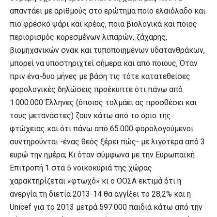
απαντάει με αριθμούς στο ερώτημα ποιο ελαιόλαδο και
πιο φρέσκο ψάρι και κρέας, ποια βιολογικά και ποιος
περιορισμός κορεσμένων λιπαρών, ζάχαρης,
βιομηχανικών σνακ και τυποποιημένων υδατανθράκων,
μπορεί να υποστηριχτεί σήμερα και από ποιους; Όταν
πριν ένα-δυο μήνες με βάση τις τότε κατατεθείσες
φορολογικές δηλώσεις προέκυπτε ότι πάνω από
1.000.000 Έλληνες (όποιος τολμάει ας προσθέσει και
τους μετανάστες) ζουν κάτω από το όριο της
φτώχειας και ότι πάνω από 65.000 φορολογούμενοι
συντηρούνται -ένας θεός ξέρει πώς- με λιγότερα από 3
ευρώ την ημέρα; Κι όταν σύμφωνα με την Ευρωπαϊκή
Επιτροπή 1 στα 5 νοικοκυριά της χώρας
χαρακτηρίζεται «φτωχό» κι ο ΟΟΣΑ εκτιμά ότι η
ανεργία τη διετία 2013-14 θα αγγίξει το 28,2% και η
Unicef για το 2013 μετρά 597.000 παιδιά κάτω από την