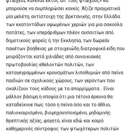
φτώχεια, κανέναν εκτός απ’ τους φτωχούς» θα
μπορούσε να συμπληρώσει κανείς. Άξιζε πραγματικά
μία μελέτη, αντίστοιχη της βρετανικής, στην Ελλάδα
των εκατοντάδων υψωμένων χεριών για μια σακούλα
πατάτες, των υπεράριθμων πλέον συσσιτίων από
δημοτικούς φορείς ή την Εκκλησία, των δωρεάν
πακέτων βοήθειας με στοιχειώδη διατροφικά είδη που
μοιράζονται κατά χιλιάδες από συνοικιακές
πρωτοβουλίες εθελοντών πολιτών, των
καταγεγραμμένων κρουσμάτων λιποθυμιών από πείνα
παιδιών σε σχολικούς χώρους, των γερόντων που
σκαλίζουν τους κάδους με τα απορρίμματα… Είναι
μάλλον βάσιμη η υποψία ότι μια τέτοια έρευνα θα
καταδείκνυε πως τόσο η πείνα όσο και το άθλιο,
παλιοκαιρισμένο, βιομηχανοποιημένο, μηδαμινής
θρεπτικής αξίας, φαγητό, είναι εδώ και καιρό
καθημερινός σύντροφος των φτωχότερων πολιτών