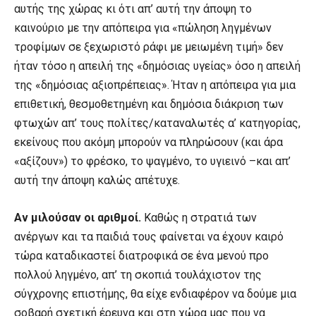
αυτής της χώρας κι ότι απ’ αυτή την άποψη το
καινούριο με την απόπειρα για «πώληση ληγμένων
τροφίμων σε ξεχωριστό ράφι με μειωμένη τιμή» δεν
ήταν τόσο η απειλή της «δημόσιας υγείας» όσο η απειλή
της «δημόσιας αξιοπρέπειας». Ήταν η απόπειρα για μια
επιθετική, θεσμοθετημένη και δημόσια διάκριση των
φτωχών απ’ τους πολίτες/καταναλωτές α’ κατηγορίας,
εκείνους που ακόμη μπορούν να πληρώσουν (και άρα
«αξίζουν») το φρέσκο, το ψαγμένο, το υγιεινό –και απ’
αυτή την άποψη καλώς απέτυχε.
Αν μιλούσαν οι αριθμοί.
Καθώς η στρατιά των
ανέργων και τα παιδιά τους φαίνεται να έχουν καιρό
τώρα καταδικαστεί διατροφικά σε ένα μενού προ
πολλού ληγμένο, απ’ τη σκοπιά τουλάχιστον της
σύγχρονης επιστήμης, θα είχε ενδιαφέρον να δούμε μια
σοβαρή σχετική έρευνα και στη χώρα μας που να