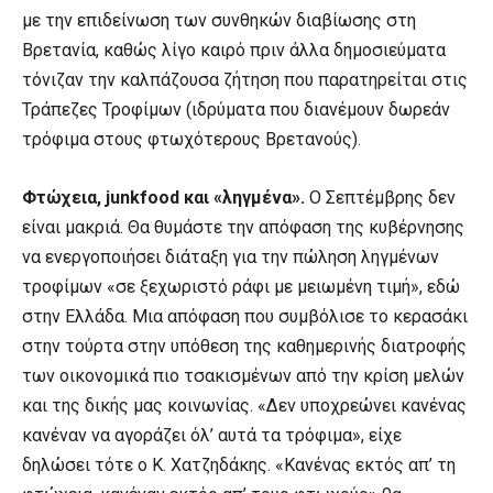
με την επιδείνωση των συνθηκών διαβίωσης στη
Βρετανία, καθώς λίγο καιρό πριν άλλα δημοσιεύματα
τόνιζαν την καλπάζουσα ζήτηση που παρατηρείται στις
Τράπεζες Τροφίμων (ιδρύματα που διανέμουν δωρεάν
τρόφιμα στους φτωχότερους Βρετανούς).
Φτώχεια,
junk
food
και «ληγμένα».
Ο Σεπτέμβρης δεν
είναι μακριά. Θα θυμάστε την απόφαση της κυβέρνησης
να ενεργοποιήσει διάταξη για την πώληση ληγμένων
τροφίμων «σε ξεχωριστό ράφι με μειωμένη τιμή», εδώ
στην Ελλάδα. Μια απόφαση που συμβόλισε το κερασάκι
στην τούρτα στην υπόθεση της καθημερινής διατροφής
των οικονομικά πιο τσακισμένων από την κρίση μελών
και της δικής μας κοινωνίας. «Δεν υποχρεώνει κανένας
κανέναν να αγοράζει όλ’ αυτά τα τρόφιμα», είχε
δηλώσει τότε ο Κ. Χατζηδάκης. «Kανένας εκτός απ’ τη