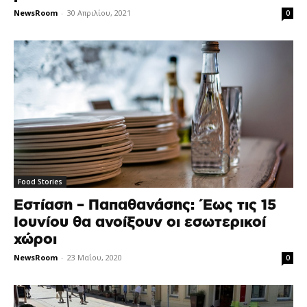
NewsRoom
-
30 Απριλίου, 2021
0
Food Stories
Εστίαση – Παπαθανάσης: Έως τις 15
Ιουνίου θα ανοίξουν οι εσωτερικοί
χώροι
NewsRoom
-
23 Μαΐου, 2020
0