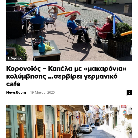
Ειδήσεις
Κορονοϊός – Καπέλα με «μακαρόνια»
κολύμβησης …σερβίρει γερμανικό
cafe
NewsRoom
-
19 Μαΐου, 2020
0