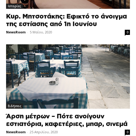
Ιστορίες
Κυρ. Μητσοτάκης: Εφικτό το άνοιγμα
της εστίασης από 1η Ιουνίου
NewsRoom
-
5 Μαΐου, 2020
0
Ειδήσεις
Άρση μέτρων – Πότε ανοίγουν
εστιατόρια, καφετέριες, μπαρ, σινεμά
NewsRoom
-
25 Απριλίου, 2020
0