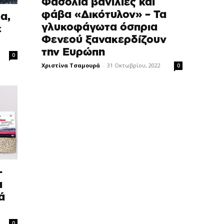
Φασόλια βανίλιες και
φάβα «Δικότυλον» – Τα
α,
γλυκοφάγωτα όσπρια
ε
Φενεού ξανακερδίζουν
την Ευρώπη
0
Χριστίνα Τσαμουρά
-
31 Οκτωβρίου, 2022
0
–
α
ά
0