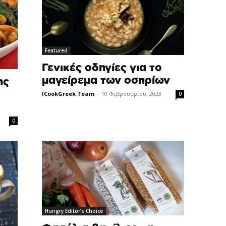
Featured
Γενικές οδηγίες για το
μαγείρεμα των οσπρίων
ης
ICookGreek Team
-
10 Φεβρουαρίου, 2023
0
0
Hungry Editor’s Choice