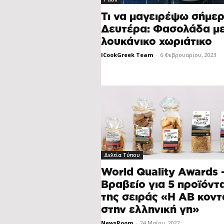
Τι να μαγειρέψω σήμερ
Δευτέρα: Φασολάδα μ
λουκάνικο χωριάτικο
ICookGreek Team
-
6 Φεβρουαρίου, 2023
Δελτία Τύπου
World Quality Awards 
Βραβείο για 5 προϊόντ
της σειράς «Η ΑΒ κοντ
στην ελληνική γη»
NewsRoom
-
24 Μαΐου, 2022