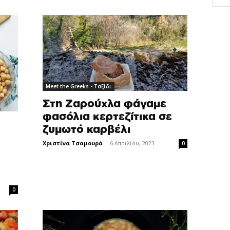
Meet the Greeks - Ταξίδι
Στη Ζαρούχλα φάγαμε
φασόλια κερτεζίτικα σε
ζυμωτό καρβέλι
Χριστίνα Τσαμουρά
-
6 Απριλίου, 2023
0
0