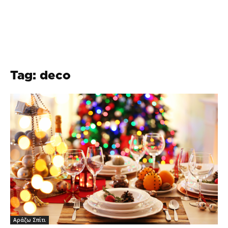
Tag: deco
Αράζω Σπίτι