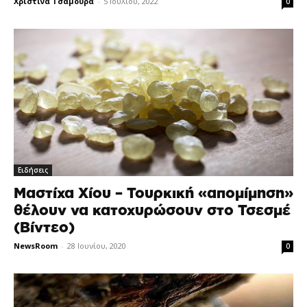
Χριστίνα Τσαμουρά
-
5 Ιουλίου, 2022
0
Ειδήσεις
Μαστίχα Χίου – Τουρκική «απομίμηση»
θέλουν να κατοχυρώσουν στο Τσεσμέ
(Βίντεο)
NewsRoom
-
28 Ιουνίου, 2020
0