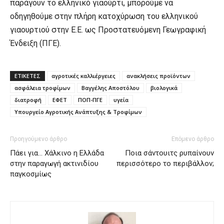
παράγουν το ελληνικό γιαούρτι, μπορούμε να
οδηγηθούμε στην πλήρη κατοχύρωση του ελληνικού
γιαουρτιού στην Ε.Ε. ως Προστατευόµενη Γεωγραφική
Ένδειξη (ΠΓΕ).
ΕΤΙΚΕΤΕΣ
αγροτικές καλλιέργειες
ανακλήσεις προϊόντων
ασφάλεια τροφίμων
Βαγγέλης Αποστόλου
βιολογικά
διατροφή
ΕΦΕΤ
ΠΟΠ-ΠΓΕ
υγεία
Υπουργείο Αγροτικής Ανάπτυξης & Τροφίμων
Προηγούμενο άρθρο
Επόμενο άρθρο
Πάει για… Χάλκινο η Ελλάδα
Ποια σάντουιτς ρυπαίνουν
στην παραγωγή ακτινιδίου
περισσότερο το περιβάλλον;
παγκοσμίως