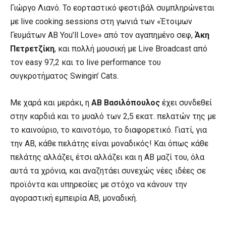
Γιώργο Λιανό. Το εορταστικό φεστιβάλ συμπληρώνεται
με live cooking sessions στη γωνιά των «Έτοιμων
Γευμάτων AB You’ll Love» από τον αγαπημένο σεφ,
Άκη
Πετρετζίκη
, και πολλή μουσική με Live Broadcast από
τον easy 97,2 και το live performance του
συγκροτήματος Swingin’ Cats.
Με χαρά και μεράκι, η
ΑΒ Βασιλόπουλος
έχει συνδεθεί
στην καρδιά και το μυαλό των 2,5 εκατ. πελατών της με
το καινούριο, το καινοτόμο, το διαφορετικό. Γιατί, για
την ΑΒ, κάθε πελάτης είναι μοναδικός! Και όπως κάθε
πελάτης αλλάζει, έτσι αλλάζει και η ΑΒ μαζί του, όλα
αυτά τα χρόνια, και αναζητάει συνεχώς νέες ιδέες σε
προϊόντα και υπηρεσίες με στόχο να κάνουν την
αγοραστική εμπειρία ΑΒ, μοναδική.