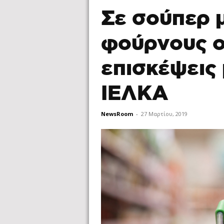
Σε σούπερ 
φούρνους ο
επισκέψεις 
ΙΕΛΚΑ
NewsRoom
-
27 Μαρτίου, 2019