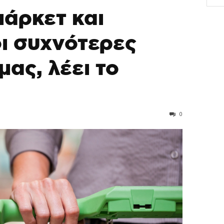
μάρκετ και
ι συχνότερες
μας, λέει το
0