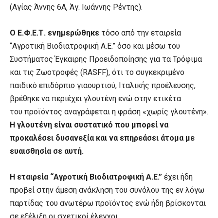
(Αγίας Άννης 6Α, Άγ. Ιωάννης Ρέντης).
Ο Ε.Φ.Ε.Τ. ενημερώθηκε
τόσο από την εταιρεία
“Αγροτική Βιοδιατροφική Α.Ε.” όσο και μέσω του
Συστήματος Έγκαιρης Προειδοποίησης για τα Τρόφιμα
και τις Ζωοτροφές (RASFF), ότι το συγκεκριμένο
παιδικό επιδόρπιο γιαουρτιού, Ιταλικής προέλευσης,
βρέθηκε να περιέχει γλουτένη ενώ στην ετικέτα
του προϊόντος αναγράφεται η φράση «χωρίς γλουτένη».
Η γλουτένη είναι συστατικό που μπορεί να
προκαλέσει δυσανεξία και να επηρεάσει άτομα με
ευαισθησία σε αυτή.
Η εταιρεία “Αγροτική Βιοδιατροφική Α.Ε.”
έχει ήδη
προβεί στην άμεση ανάκληση του συνόλου της εν λόγω
παρτίδας του ανωτέρω προϊόντος ενώ ήδη βρίσκονται
σε εξέλιξη οι σχετικοί έλεγχοι.