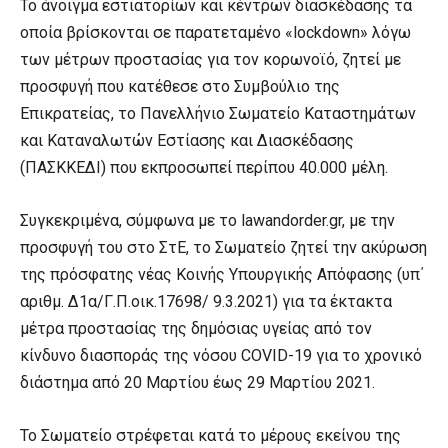
Το άνοιγμα εστιατορίων και κέντρων διασκέδασης τα
οποία βρίσκονται σε παρατεταμένο «lockdown» λόγω
των μέτρων προστασίας για τον κορωνοϊό, ζητεί με
προσφυγή που κατέθεσε στο Συμβούλιο της
Επικρατείας, το Πανελλήνιο Σωματείο Καταστημάτων
και Καταναλωτών Εστίασης και Διασκέδασης
(ΠΑΣΚΚΕΔΙ) που εκπροσωπεί περίπου 40.000 μέλη.
Συγκεκριμένα, σύμφωνα με το lawandorder.gr, με την
προσφυγή του στο ΣτΕ, το Σωματείο ζητεί την ακύρωση
της πρόσφατης νέας Κοινής Υπουργικής Απόφασης (υπ΄
αριθμ. Δ1α/Γ.Π.οικ.17698/ 9.3.2021) για τα έκτακτα
μέτρα προστασίας της δημόσιας υγείας από τον
κίνδυνο διασποράς της νόσου COVID-19 για το χρονικό
διάστημα από 20 Μαρτίου έως 29 Μαρτίου 2021.
Το Σωματείο στρέφεται κατά το μέρους εκείνου της