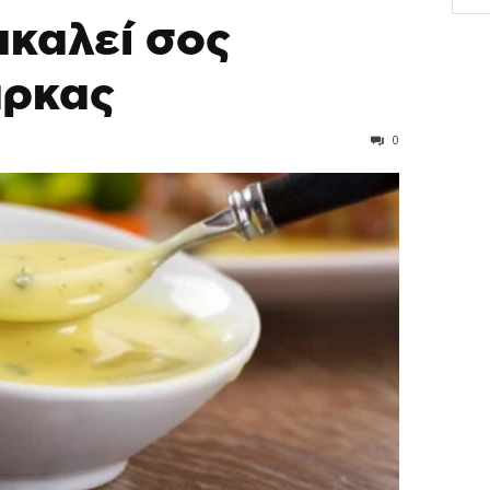
καλεί σος
άρκας
0