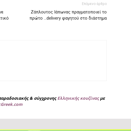
Επόμενο άρθρο
νε
Ζάπλουτος Ιάπωνας πραγματοποιεί το
ατικό
πρώτο …delivery φαγητού στο διάστημα
παραδοσιακής & σύγχρονης
Ελληνικής κουζίνας
με
kGreek.com