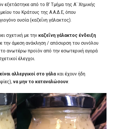
 εξετάστηκε από το Β’ Τμήμα της Α΄ Χημικής
μείου του Κράτους της Α.Α.Δ.Ε, όπου
γιογόνο ουσία (καζεΐνη γάλακτος).
ρει σχετική με την
καζεΐνη γάλακτος ένδειξη
σε την άμεση ανάκληση / απόσυρση του συνόλου
 το ανωτέρω προϊόν από την εσωτερική αγορά
σχετικοί έλεγχοι.
είναι αλλεργικοί στο γάλα
και έχουν ήδη
φίες),
να μην το καταναλώσουν
.