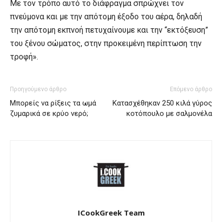
Με τον τρόπο αυτό το διάφραγμα σπρώχνει τον
πνεύμονα και με την απότομη έξοδο του αέρα, δηλαδή
την απότομη εκπνοή πετυχαίνουμε και την “εκτόξευση”
του ξένου σώματος, στην προκειμένη περίπτωση την
τροφή».
Προηγούμενο άρθρο
Επόμενο άρθρο
Μπορείς να ρίξεις τα ωμά
Κατασχέθηκαν 250 κιλά γύρος
ζυμαρικά σε κρύο νερό;
κοτόπουλο με σαλμονέλα
ICookGreek Team