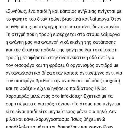
«Συνήθως, ένα παιδί ή και κάποιος ενήλικας πνίγεται με
το φαγητό του όταν τρώει βιαστικά και λαίμαργα. Όταν
ο άνθρωπος μασά γρήγορα και καταπίνει, δεν αναπνέει.
Τη στιγμή που η τροφή εισέρχεται στο στόμα λαίμαργα
η ανάγκη μας για αναπνοή νικά εκείνη της κατάποσης
και της άτακτης πρόσληψης φαγητού και τότε ίσως η
τροφή μεταφέρεται στην αναπνευστική οδό αντί για
τον οισοφάγο και τη φράσει. Ο οργανισμός αντιδρά με
αντανακλαστικό βήχα όταν κάποιο αντικείμενο αντί για
τον οισοφάγο βρεθεί στην αναπνευστική οδό (τραχεία)
και τη φράξει» είχε εξηγήσει ο παιδίατρος Ηλίας
Χαραμαράς μιλώντας στο infokids.gr. Σχετικά με τα
συμπτώματα ο γιατρός τόνισε: «Το άτομο που πνίγεται
είτε είναι παιδί είτε μεγαλύτερος μένει σιωπηλό. Δεν
μιλά και κάνει λαρυγγοσπασμό. Ίσως βήχει, ενώ
παράλληλα τα μάτια του δακρύζουν και κοκκινίζουν