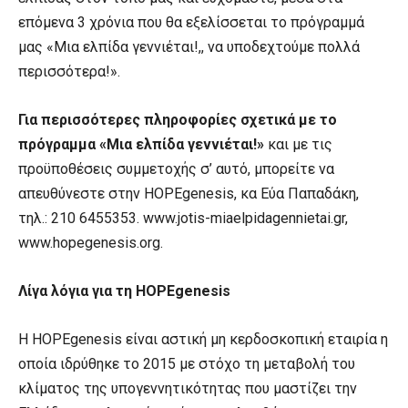
επόμενα 3 χρόνια που θα εξελίσσεται το πρόγραμμά
μας «Μια ελπίδα γεννιέται!,, να υποδεχτούμε πολλά
περισσότερα!».
Για περισσότερες πληροφορίες σχετικά με το
πρόγραμμα «Μια ελπίδα γεννιέται!»
και με τις
προϋποθέσεις συμμετοχής σ’ αυτό, μπορείτε να
απευθύνεστε στην HOPEgenesis, κα Εύα Παπαδάκη,
τηλ.: 210 6455353. www.jotis-miaelpidagennietai.gr,
www.hopegenesis.org.
Λίγα λόγια για τη HOPEgenesis
Η HOPEgenesis είναι αστική μη κερδοσκοπική εταιρία η
οποία ιδρύθηκε το 2015 με στόχο τη μεταβολή του
κλίματος της υπογεννητικότητας που μαστίζει την