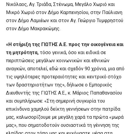
Νικόλαος, Αγ. Τριάδα, Στένωμα, Μεγάλο Χωριό και
Μικρό Χωριό στον Δήμο Καρπενησίου, στην Παύλιανη
στον Δήμο Λαμιέων και στον Αγ. Γεώργιο Τυμφρηστού
στον Δήμο Μακρακώμης.
«Η στήριξη της ΓΙΩΤΗΣ Α.Ε. προς την οικογένεια και
τη μητρότητα,
τόσο γενικά, όσο και ειδικά σε
περιπτώσεις μεγάλων κοινωνικών και εθνικών
αναγκών, αποτελεί, εδώ και σχεδόν 90 χρόνια, μια από
τις υψηλότερες προτεραιότητες και κεντρικό στόχο
των δραστηριοτήτων της», δήλωσε ο Εμπορικός
Διευθυντής της ΓΙΩΤΗΣ Α.Ε., κ. Μάριος Παπαθανασίου
και συμπλήρωσε: «Στη σημερινή συγκυρία του
επικίνδυνα χαμηλού δείκτη γεννήσεων στην πατρίδα
μας, καλωσορίζουμε με μεγάλη χαρά τα πρώτα «μωρά
μας», που σηματοδοτούν ουσιαστικά τη γέννηση της
ελπίδας στον τόπο μας και ευχόμαστε, μέσα στα