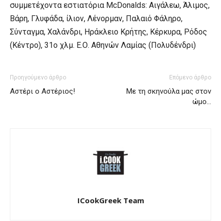
συμμετέχοντα εστιατόρια McDonalds: Αιγάλεω, Άλιμος,
Βάρη, Γλυφάδα, ίλιον, Λένορμαν, Παλαιό Φάληρο,
Σύνταγμα, Χαλάνδρι, Ηράκλειο Κρήτης, Κέρκυρα, Ρόδος
(Κέντρο), 31ο χλμ. Ε.Ο. Αθηνών Λαμίας (Πολυδένδρι)
Προηγούμενο άρθρο
Επόμενο άρθρο
Αστέρι ο Αστέριος!
Με τη σκηνούλα μας στον
ώμο…
ICookGreek Team