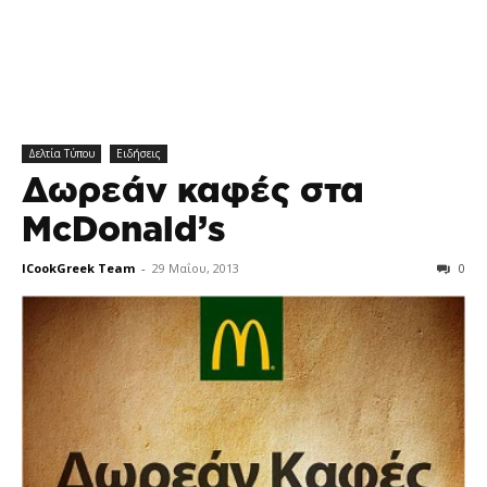
Δελτία Τύπου
Ειδήσεις
Δωρεάν καφές στα
McDonald’s
ICookGreek Team
-
29 Μαΐου, 2013
0