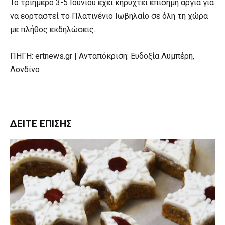
Το τριήμερο 3-5 Ιουνίου έχει κηρυχτεί επίσημη αργία για
να εορταστεί το Πλατινένιο Ιωβηλαίο σε όλη τη χώρα
με πλήθος εκδηλώσεις.
ΠΗΓΗ: ertnews.gr | Ανταπόκριση: Ευδοξία Λυμπέρη,
Λονδίνο
ΔΕΊΤΕ ΕΠΊΣΗΣ