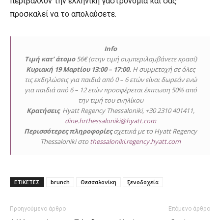
περιβάλλον την ελληνική γαστρονομία και σας
προσκαλεί να το απολαύσετε.
Info
Τιμή κατ’ άτομο
56€ (στην τιμή συμπεριλαμβάνετε κρασί)
Κυριακή 19 Μαρtίου 13:00 – 17:00.
Η συμμετοχή σε όλες
τις εκδηλώσεις για παιδιά από 0 – 6 ετών είναι δωρεάν ενώ
για παιδιά από 6 – 12 ετών προσφέρεται έκπτωση 50% από
την τιμή του ενηλίκου
Κρατήσεις
Hyatt Regency Thessaloniki, +30 2310 401411,
dine.hrthessaloniki@hyatt.com
Περισσότερες πληροφορίες
σχετικά με το Hyatt Regency
Thessaloniki στο
thessaloniki.regency.hyatt.com
ΕΤΙΚΕΤΕΣ
brunch
Θεσσαλονίκη
ξενοδοχεία
Προηγούμενο άρθρο
Επόμενο άρθρο