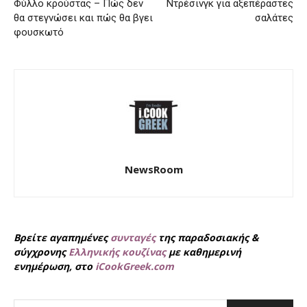
Φύλλο κρούστας – Πώς δεν
Ντρέσινγκ για αξεπέραστες
θα στεγνώσει και πώς θα βγει
σαλάτες
φουσκωτό
NewsRoom
Βρείτε αγαπημένες
συνταγές
της παραδοσιακής &
σύγχρονης
Ελληνικής κουζίνας
με καθημερινή
ενημέρωση, στο
iCookGreek.com