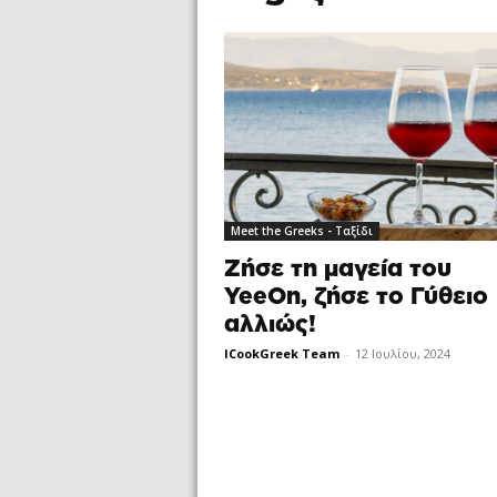
Meet the Greeks - Ταξίδι
Ζήσε τη μαγεία του
YeeOn, ζήσε το Γύθειο
αλλιώς!
ICookGreek Team
-
12 Ιουλίου, 2024