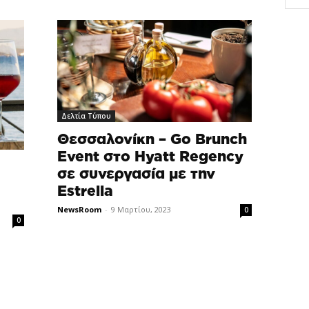
Δελτία Τύπου
Θεσσαλονίκη – Go Brunch
Εvent στο Hyatt Regency
σε συνεργασία με την
Estrella
NewsRoom
-
9 Μαρτίου, 2023
0
0