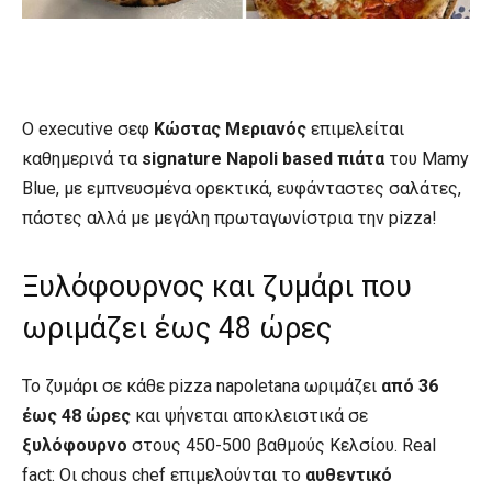
Ο executive σεφ
Κώστας Μεριανός
επιμελείται
καθημερινά τα
signature Napoli based πιάτα
του Mamy
Blue, με εμπνευσμένα ορεκτικά, ευφάνταστες σαλάτες,
πάστες αλλά με μεγάλη πρωταγωνίστρια την pizza!
Ξυλόφουρνος και ζυμάρι που
ωριμάζει έως 48 ώρες
Το ζυμάρι σε κάθε pizza napoletana ωριμάζει
από 36
έως 48 ώρες
και ψήνεται αποκλειστικά σε
ξυλόφουρνο
στους 450-500 βαθμούς Κελσίου. Real
fact: Οι chous chef επιμελούνται το
αυθεντικό