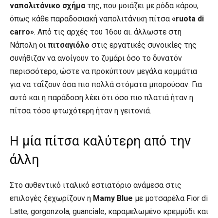
ναπολιτάνικο σχήμα
της, που μοιάζει με ρόδα κάρου,
όπως κάθε παραδοσιακή ναπολιτάνικη πίτσα
«ruota di
carro»
. Από τις αρχές του 16ου αι. άλλωστε στη
Νάπολη οι
πιτσαγιόλο
στις εργατικές συνοικίες της
συνήθιζαν να ανοίγουν το ζυμάρι όσο το δυνατόν
περισσότερο, ώστε να προκύπτουν μεγάλα κομμάτια
για να ταΐζουν όσα πιο πολλά στόματα μπορούσαν. Για
αυτό και η παράδοση λέει ότι όσο πιο πλατιά ήταν η
πίτσα τόσο φτωχότερη ήταν η γειτονιά.
Η μία πίτσα καλύτερη από την
άλλη
Στο αυθεντικό ιταλικό εστιατόριο ανάμεσα στις
επιλογές ξεχωρίζουν η
Mamy Blue
με μοτσαρέλα Fior di
Latte, gorgonzola, guanciale, καραμελωμένο κρεμμύδι και