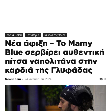
Δελτία Τύπου
Εστιατόρια
Τα καλά της πόλης
Νέα άφιξη – Το Mamy
Blue σερβίρει αυθεντική
πίτσα ναπολιτάνα στην
καρδιά της Γλυφάδας
NewsRoom
-
24 Ιανουαρίου, 2024
0