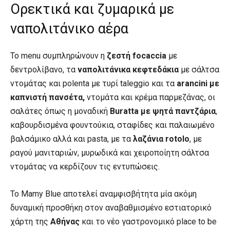
Ορεκτικά και ζυμαρικά με
ναπολιτάνικο αέρα
Το menu συμπληρώνουν η
ζεστή focaccia
με
δεντρολίβανο, τα
ναπολιτάνικα κεφτεδάκια
με σάλτσα
ντομάτας και polenta με τυρί taleggio και τα
arancini με
καπνιστή πανσέτα,
ντομάτα και κρέμα παρμεζάνας, οι
σαλάτες όπως η μοναδική
Buratta με ψητά παντζάρια
,
καβουρδισμένα φουντούκια, σταφίδες και παλαιωμένο
βαλσάμικο αλλά και pasta, με τα
λαζάνια rotolo
, με
ραγού μανιταριών, μυρωδικά και χειροποίητη σάλτσα
ντομάτας να κερδίζουν τις εντυπώσεις.
Το Mamy Blue αποτελεί αναμφισβήτητα μία ακόμη
δυναμική προσθήκη στον αναβαθμισμένο εστιατορικό
χάρτη της
Αθήνας
και το νέο γαστρονομικό place to be