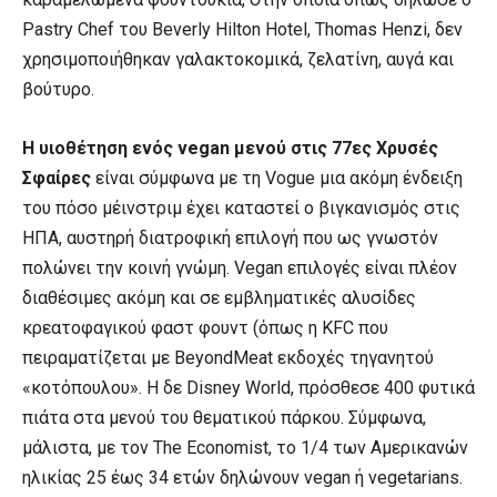
Pastry Chef του Beverly Hilton Hotel, Thomas Henzi, δεν
χρησιμοποιήθηκαν γαλακτοκομικά, ζελατίνη, αυγά και
βούτυρο.
Η υιοθέτηση ενός vegan μενού στις 77ες Χρυσές
Σφαίρες
είναι σύμφωνα με τη Vogue μια ακόμη ένδειξη
του πόσο μέινστριμ έχει καταστεί ο βιγκανισμός στις
ΗΠΑ, αυστηρή διατροφική επιλογή που ως γνωστόν
πολώνει την κοινή γνώμη. Vegan επιλογές είναι πλέον
διαθέσιμες ακόμη και σε εμβληματικές αλυσίδες
κρεατοφαγικού φαστ φουντ (όπως η KFC που
πειραματίζεται με BeyondMeat εκδοχές τηγανητού
«κοτόπουλου». Η δε Disney World, πρόσθεσε 400 φυτικά
πιάτα στα μενού του θεματικού πάρκου. Σύμφωνα,
μάλιστα, με τον The Economist, το 1/4 των Αμερικανών
ηλικίας 25 έως 34 ετών δηλώνουν vegan ή vegetarians.