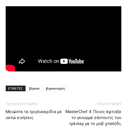
ΕΤΙΚΕΤΕΣ
βίγκαν
βιγκανισμός
Προηγούμενο άρθρο
Επόμενο άρθρο
Μειώστε τα τριγλυκερίδια με
MasterChef 4: Ποιος έφτιαξε
οκτώ κινήσεις
το γκουρμέ σάντουιτς του
τρέιλερ με το μοβ χταπόδι;