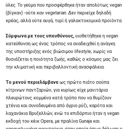
ύλες. Το γεύμα που προσφέρθηκε ήταν απολύτως vegan
(βίγκαν) -ούτε καν vegetarian. Δεν περιείχε δηλαδή
κρέας, αλλά ούτε αυγά, τυρί ή γαλακτοκομικά προϊόντα.
Σύμφωνα με τους υπευθύνους,
υιοθετήθηκε η vegan
κατεύθυνση ως ένας τρόπος να αναδειχθεί η ανάγκη
της υποστήριξης ενός βιώσιμου lifestyle, xωρίς να
θυσιάζεται η ποιότητα ζωής, καθώς ο κόσμος μας ζει
την κλιματική και περιβαλλοντική ανασφάλεια.
Το μενού περιελάμβανε
ως πρώτο πιάτο σούπα
κίτρινων παντζαριών, για κυρίως είχε μανιτάρια
πλευρώτους κομμένα κατά τρόπο που να θυμίζουν
χτένια και συνοδευμένα από άγριο ρύζι, καρότα και
λαχανάκια Βρυξελλών, ενώ το επιδόρπιο ήταν η vegan
εκδοχή του κέικ Opera, με πραλίνα Gunaja και
καραμελωμένα φουντούκια, στην οποία όπως δήλωσε ο