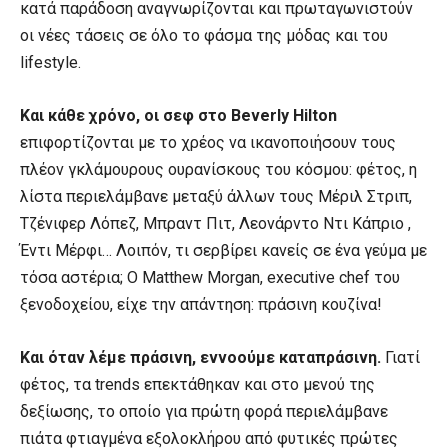
κατά παράδοση αναγνωρίζονται και πρωταγωνιστούν
οι νέες τάσεις σε όλο το φάσμα της μόδας και του
lifestyle.
Και κάθε χρόνο, οι σεφ στο Beverly Hilton
επιφορτίζονται με το χρέος να ικανοποιήσουν τους
πλέον γκλάμουρους ουρανίσκους του κόσμου: φέτος, η
λίστα περιελάμβανε μεταξύ άλλων τους Μέριλ Στριπ,
Τζένιφερ Λόπεζ, Μπραντ Πιτ, Λεονάρντο Ντι Κάπριο ,
Έντι Μέρφι… Λοιπόν, τι σερβίρει κανείς σε ένα γεύμα με
τόσα αστέρια; Ο Matthew Morgan, executive chef του
ξενοδοχείου, είχε την απάντηση: πράσινη κουζίνα!
Και όταν λέμε πράσινη, εννοούμε καταπράσινη.
Γιατί
φέτος, τα trends επεκτάθηκαν και στο μενού της
δεξίωσης, το οποίο για πρώτη φορά περιελάμβανε
πιάτα φτιαγμένα εξολοκλήρου από φυτικές πρώτες