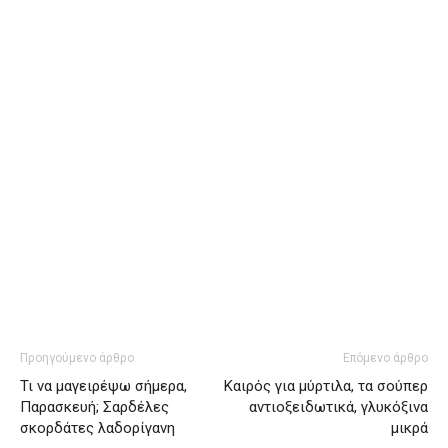
Προηγούμενο άρθρο
Επόμενο άρθρο
Τι να μαγειρέψω σήμερα,
Καιρός για μύρτιλα, τα σούπερ
Παρασκευή; Σαρδέλες
αντιοξειδωτικά, γλυκόξινα
σκορδάτες λαδορίγανη
μικρά