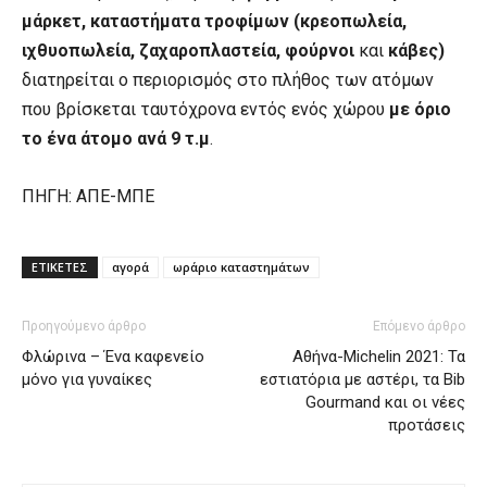
μάρκετ, καταστήματα τροφίμων (κρεοπωλεία,
ιχθυοπωλεία, ζαχαροπλαστεία, φούρνοι
και
κάβες)
διατηρείται ο περιορισμός στο πλήθος των ατόμων
που βρίσκεται ταυτόχρονα εντός ενός χώρου
με όριο
το ένα άτομο ανά 9 τ.μ
.
ΠΗΓΗ: ΑΠΕ-ΜΠΕ
ΕΤΙΚΕΤΕΣ
αγορά
ωράριο καταστημάτων
Προηγούμενο άρθρο
Επόμενο άρθρο
Φλώρινα – Ένα καφενείο
Αθήνα-Michelin 2021: Τα
μόνο για γυναίκες
εστιατόρια με αστέρι, τα Bib
Gourmand και οι νέες
προτάσεις