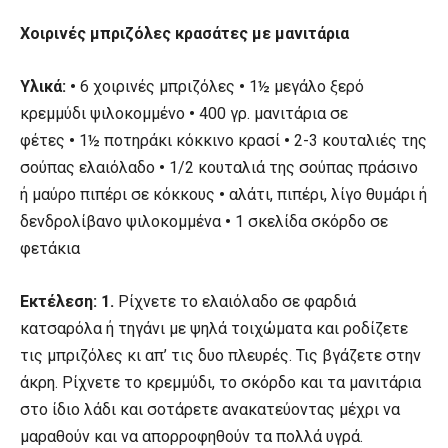
Χοιρινές μπριζόλες κρασάτες με μανιτάρια
Υλικά:
•
6 χοιρινές μπριζόλες
•
1½ μεγάλο ξερό
κρεμμύδι ψιλοκομμένο
•
400 γρ. μανιτάρια σε
φέτες
•
1½ ποτηράκι κόκκινο κρασί
•
2-3 κουταλιές της
σούπας ελαιόλαδο
•
1/2 κουταλιά της σούπας πράσινο
ή μαύρο πιπέρι σε κόκκους
•
αλάτι, πιπέρι, λίγο θυμάρι ή
δενδρολίβανο ψιλοκομμένα
•
1 σκελίδα σκόρδο σε
φετάκια
Εκτέλεση: 1.
Ρίχνετε το ελαιόλαδο σε φαρδιά
κατσαρόλα ή τηγάνι με ψηλά τοιχώματα και ροδίζετε
τις μπριζόλες κι απ’ τις δυο πλευρές. Τις βγάζετε στην
άκρη. Ρίχνετε το κρεμμύδι, το σκόρδο και τα μανιτάρια
στο ίδιο λάδι και σοτάρετε ανακατεύοντας μέχρι να
μαραθούν και να απορροφηθούν τα πολλά υγρά.