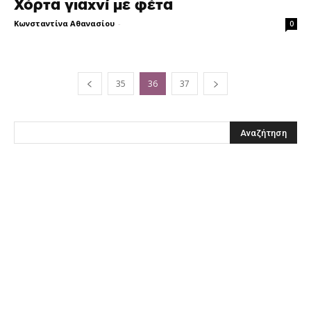
Χόρτα γιαχνί με φέτα
Κωνσταντίνα Αθανασίου
-
0
35
36
37