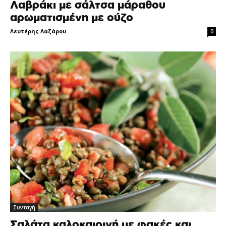
Λαβράκι με σάλτσα μάραθου
αρωματισμένη με ούζο
Λευτέρης Λαζάρου
-
0
Συνταγή
Σαλάτα καλοκαιρινή με φακές και