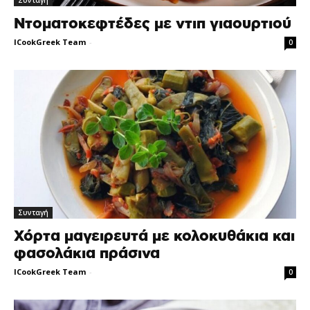
Συνταγή
Ντοματοκεφτέδες με ντιπ γιαουρτιού
ICookGreek Team
-
0
Συνταγή
Χόρτα μαγειρευτά με κολοκυθάκια και
φασολάκια πράσινα
ICookGreek Team
-
0