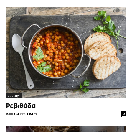
Συνταγή
Ρεβιθάδα
ICookGreek Team
-
0