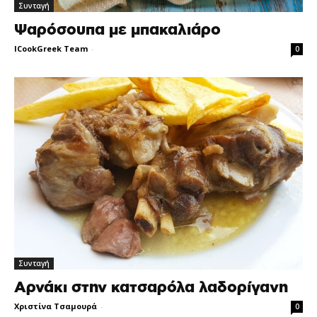
Συνταγή
Ψαρόσουπα με μπακαλιάρο
ICookGreek Team
-
0
Συνταγή
Αρνάκι στην κατσαρόλα λαδορίγανη
Χριστίνα Τσαμουρά
-
0