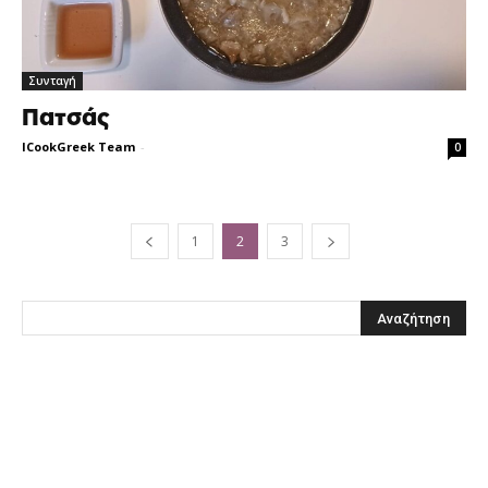
Συνταγή
Πατσάς
ICookGreek Team
-
0
1
2
3