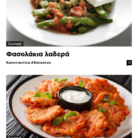
Συνταγή
Φασολάκια λαδερά
Κωνσταντίνα Αθανασίου
-
0