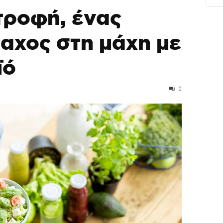
τροφή, ένας
αχος στη μάχη με
ϊό
0