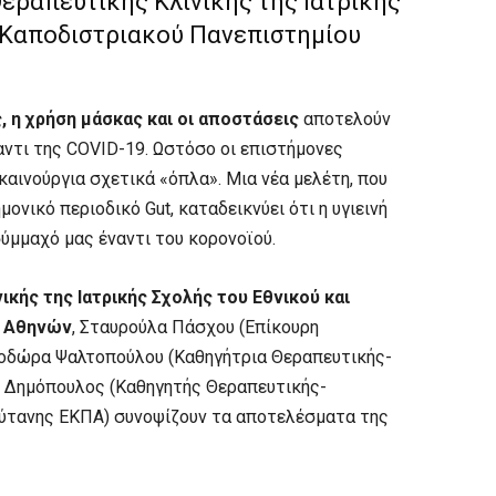
Θεραπευτικής Κλινικής της Ιατρικής
ι Καποδιστριακού Πανεπιστημίου
, η χρήση μάσκας και οι αποστάσεις
αποτελούν
αντι της COVID-19. Ωστόσο οι επιστήμονες
αινούργια σχετικά «όπλα». Μια νέα μελέτη, που
ονικό περιοδικό Gut, καταδεικνύει ότι η υγιεινή
ύμμαχό μας έναντι του κορονοϊού.
ικής της Ιατρικής Σχολής του Εθνικού και
υ Αθηνών
, Σταυρούλα Πάσχου (Επίκουρη
εοδώρα Ψαλτοπούλου (Καθηγήτρια Θεραπευτικής-
ς Δημόπουλος (Καθηγητής Θεραπευτικής-
ύτανης ΕΚΠΑ) συνοψίζουν τα αποτελέσματα της