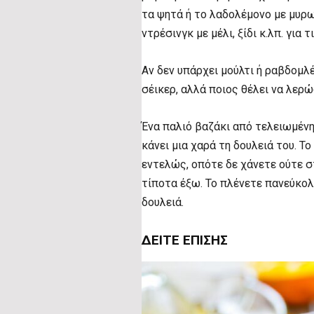
τα ψητά ή το λαδολέμονο με μυρω
ντρέσινγκ με μέλι, ξίδι κ.λπ. για 
Αν δεν υπάρχει μούλτι ή ραβδομλ
σέικερ, αλλά ποιος θέλει να λερώ
Ένα παλιό βαζάκι από τελειωμένη
κάνει μια χαρά τη δουλειά του. Το
εντελώς, οπότε δε χάνετε ούτε 
τίποτα έξω. Το πλένετε πανεύκολα
δουλειά.
ΔΕΊΤΕ ΕΠΊΣΗΣ