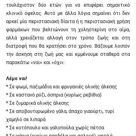
τουλάχιστον δύο ετών για να επιφέρει σημαντικό
κλινικό όφελος. Αυτό με άλλα λόγια σημαίνει ότι δεν
αρκεί μία περιστασιακή δίαιτα ή η περιστασιακή χρήση
φαρμάκων που βελτιώνουν τη χοληστερίνη στο αίμα,
αλλά χρειάζεται αλλαγή στον τρόπο ζωής και στη
διατροφή που θα κρατήσει στο χρόνο. Βάζουμε λοιπόν
την άσκηση στη ζωή μας και εμμένουμε σταθερά στα
παρακάτω «ναι» και «όχι»:
Λέμε ναι!
* Σε ψωμί, παξιμάδια και φρυγανιές ολικής άλεσης
* Σε καστανό ρύζι, όσπρια (κυρίως ρεβίθια)
* Σε ζυμαρικά ολικής άλεσης
* Σε αποβουτυρωμένο γάλα, άπαχο γιαούρτι, τυρί
χαμηλό σε λιπαρά
* Σε κοτόπουλο και γαλοπούλα χωρίς πέτσα
* Σε ψάρια (κυρίως σαρδέλα και σολομό), ψητά ή