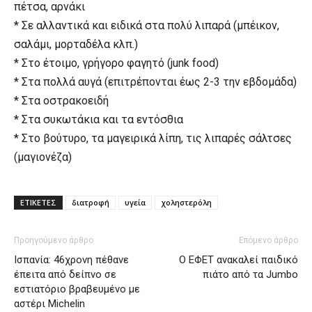
πέτσα, αρνάκι
* Σε αλλαντικά και ειδικά στα πολύ λιπαρά (μπέικον,
σαλάμι, μορταδέλα κλπ.)
* Στο έτοιμο, γρήγορο φαγητό (junk food)
* Στα πολλά αυγά (επιτρέπονται έως 2-3 την εβδομάδα)
* Στα οστρακοειδή
* Στα συκωτάκια και τα εντόσθια
* Στο βούτυρο, τα μαγειρικά λίπη, τις λιπαρές σάλτσες
(μαγιονέζα)
ΕΤΙΚΕΤΕΣ
διατροφή
υγεία
χοληστερόλη
Προηγούμενο άρθρο
Επόμενο άρθρο
Ισπανία: 46χρονη πέθανε
Ο ΕΦΕΤ ανακαλεί παιδικό
έπειτα από δείπνο σε
πιάτο από τα Jumbo
εστιατόριο βραβευμένο με
αστέρι Michelin