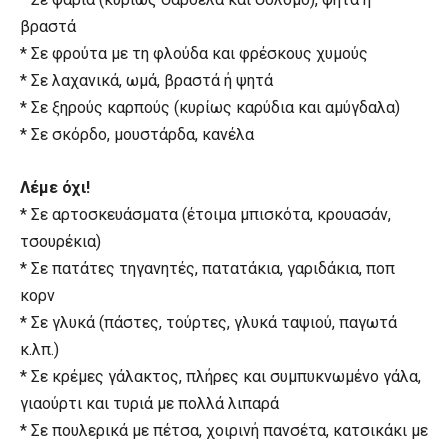
βραστά
* Σε φρούτα με τη φλούδα και φρέσκους χυμούς
* Σε λαχανικά, ωμά, βραστά ή ψητά
* Σε ξηρούς καρπούς (κυρίως καρύδια και αμύγδαλα)
* Σε σκόρδο, μουστάρδα, κανέλα
Λέμε όχι!
* Σε αρτοσκευάσματα (έτοιμα μπισκότα, κρουασάν,
τσουρέκια)
* Σε πατάτες τηγανητές, πατατάκια, γαριδάκια, ποπ
κορν
* Σε γλυκά (πάστες, τούρτες, γλυκά ταψιού, παγωτά
κ.λπ.)
* Σε κρέμες γάλακτος, πλήρες και συμπυκνωμένο γάλα,
γιαούρτι και τυριά με πολλά λιπαρά
* Σε πουλερικά με πέτσα, χοιρινή πανσέτα, κατσικάκι με