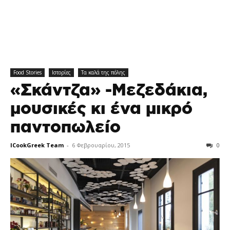
Food Stories
Ιστορίες
Τα καλά της πόλης
«Σκάντζα» -Μεζεδάκια,
μουσικές κι ένα μικρό
παντοπωλείο
ICookGreek Team
-
6 Φεβρουαρίου, 2015
0