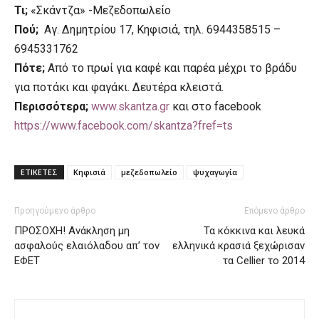
Τι;
«Σκάντζα» -Μεζεδοπωλείο
Πού;
Αγ. Δημητρίου 17, Κηφισιά, τηλ. 6944358515 –
6945331762
Πότε;
Από το πρωί για καφέ και παρέα μέχρι το βράδυ
για ποτάκι και φαγάκι. Δευτέρα κλειστά.
Περισσότερα;
www.skantza.gr
και στο facebook
https://www.facebook.com/skantza?fref=ts
ΕΤΙΚΕΤΕΣ
Κηφισιά
μεζεδοπωλείο
ψυχαγωγία
Προηγούμενο άρθρο
Επόμενο άρθρο
ΠΡΟΣΟΧΗ! Ανάκληση μη
Τα κόκκινα και λευκά
ασφαλούς ελαιόλαδου απ’ τον
ελληνικά κρασιά ξεχώρισαν
ΕΦΕΤ
τα Cellier το 2014