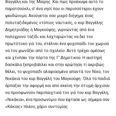
Βαγγέλη και της Μαίρης. Και πώς προέκυψε αυτό το
παρατσούκλι, σ’ ένα νησί που οι περισσότεροι έχουν
ψευδώνυμο; Ακούγεται σαν μικρό διήγημα: ένας
πολυταξιδεμένος ντόπιος ναυτικός, ο κυρ Βαγγέλης
Δημητριάδης ή Μαγκούφης, γυρνώντας από ένα
πολύχρονο ταξίδι και λαχταρώντας να δεί τον
πρωτότοκο γιό του, στέλνει ένα ψυχοπαίδι του χωριού
να τον φωνάξει από το σχολείο. Αυτό τρέχει αμέσως
και χτυπάει την πόρτα της Γ’ Δημοτικού. Η αυστηρή
δασκάλα ξεπροβάλλει και στην ερώτηση τί ακριβώς
θέλει, το ψυχοπαίδι αλαφιασμένο απαντά τον Νίκο, τον
Νικάκια του κυρ Βαγγέλη του Μαγκούφη . Όλα τα παιδιά
άρπαξαν την αφορμή και από εκείνη την στιγμή άρχισαν
να προσφωνούν περιπαιχτικά τον γιό του κυρ Βαγγέλη,
«Νικάκια», ένα προσωνύμιο που έφτασε ως σήμερα σαν
«Κάκιας» πλέον, χάριν συντομίας.