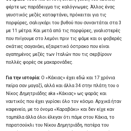
φέρτε ως παράδειγμα τις καλόγνωμες. Άλλος ένας
γευστικός μεζές καταφτάνει, πρόκειται για τις
πορφύρες, σαλιγκάρι του βυθού που συναντάται στα 3
με 11 μέτρα. Και μετά από τις πορφύρες, γυαλιστερές
που πνίγουμε στο λεμόνι πριν τις φάμε και οι φοβερές
σκάτιες σαγανάκι, εξαιρετικό όστρακο που είναι
αγαπημένος μεζές των Ιταλών που τις σερβίρουν
πολλές φορές σε μακαρονάδες.
Για την ιστορία:
Ο «Κάκιας» έχει εδώ και 17 χρόνια
πείρα σαν μαγαζί, αλλά και άλλα 34 στην πλάτη του ο
Νίκος Δημητριάδης aka «Κάκιας» ως ψαράς και
ναυτικός που έχει γυρίσει όλο τον κόσμο. Αρχικά ήταν
καφενείο, με το όνομα «Καραβάκι» και δεν είχε καν
ταμπέλα άλλα όλοι έλεγαν ότι πάμε στου Κάκια, το
παρατσούκλι του Νίκου Δημητριάδη, πατέρα του