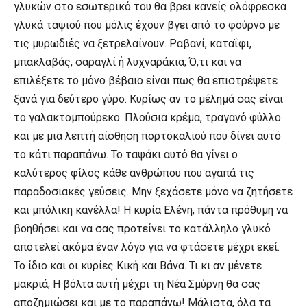
γλυκών στο εσωτερικό του θα βρει κανείς ολόφρεσκα
γλυκά ταψιού που μόλις έχουν βγει από το φούρνο με
τις μυρωδιές να ξετρελαίνουν. Ραβανί, καταΐφι,
μπακλαβάς, σαραγλί ή λυχναράκια; Ό,τι και να
επιλέξετε το μόνο βέβαιο είναι πως θα επιστρέψετε
ξανά για δεύτερο γύρο. Κυρίως αν το μέλημά σας είναι
το γαλακτομπούρεκο. Πλούσια κρέμα, τραγανό φύλλο
και με μια λεπτή αίσθηση πορτοκαλιού που δίνει αυτό
το κάτι παραπάνω. Το ταψάκι αυτό θα γίνει ο
καλύτερος φίλος κάθε ανθρώπου που αγαπά τις
παραδοσιακές γεύσεις. Μην ξεχάσετε μόνο να ζητήσετε
και μπόλικη κανέλλα! Η κυρία Ελένη, πάντα πρόθυμη να
βοηθήσει και να σας προτείνει το κατάλληλο γλυκό
αποτελεί ακόμα έναν λόγο για να φτάσετε μέχρι εκεί.
Το ίδιο και οι κυρίες Κική και Βάνα. Τι κι αν μένετε
μακριά; Η βόλτα αυτή μέχρι τη Νέα Σμύρνη θα σας
αποζημιώσει και με το παραπάνω! Μάλιστα, όλα τα