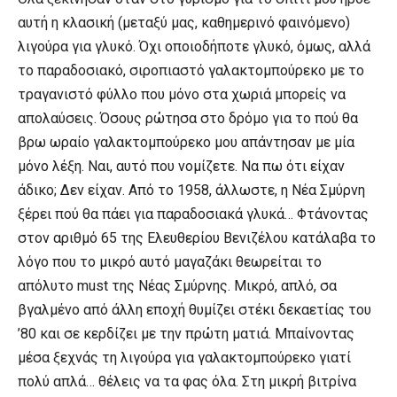
αυτή η κλασική (μεταξύ μας, καθημερινό φαινόμενο)
λιγούρα για γλυκό. Όχι οποιοδήποτε γλυκό, όμως, αλλά
το παραδοσιακό, σιροπιαστό γαλακτομπούρεκο με το
τραγανιστό φύλλο που μόνο στα χωριά μπορείς να
απολαύσεις. Όσους ρώτησα στο δρόμο για το πού θα
βρω ωραίο γαλακτομπούρεκο μου απάντησαν με μία
μόνο λέξη. Ναι, αυτό που νομίζετε. Να πω ότι είχαν
άδικο; Δεν είχαν. Από το 1958, άλλωστε, η Νέα Σμύρνη
ξέρει πού θα πάει για παραδοσιακά γλυκά… Φτάνοντας
στον αριθμό 65 της Ελευθερίου Βενιζέλου κατάλαβα το
λόγο που το μικρό αυτό μαγαζάκι θεωρείται το
απόλυτο must της Νέας Σμύρνης. Μικρό, απλό, σα
βγαλμένο από άλλη εποχή θυμίζει στέκι δεκαετίας του
’80 και σε κερδίζει με την πρώτη ματιά. Μπαίνοντας
μέσα ξεχνάς τη λιγούρα για γαλακτομπούρεκο γιατί
πολύ απλά… θέλεις να τα φας όλα. Στη μικρή βιτρίνα