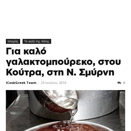
Ιστορίες
Τα καλά της πόλης
Για καλό
γαλακτομπούρεκο, στου
Κούτρα, στη Ν. Σμύρνη
ICookGreek Team
-
25 Ιουλίου, 2016
0