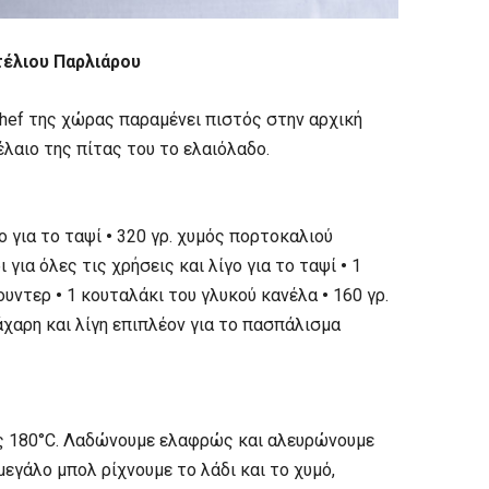
τέλιου Παρλιάρου
hef της χώρας παραμένει πιστός στην αρχική
έλαιο της πίτας του το ελαιόλαδο.
γο για το ταψί
•
320 γρ. χυμός πορτοκαλιού
ι για όλες τις χρήσεις και λίγο για το ταψί
•
1
άουντερ
•
1 κουταλάκι του γλυκού κανέλα
•
160 γρ.
άχαρη και λίγη επιπλέον για το πασπάλισμα
ς 180°C. Λαδώνουμε ελαφρώς και αλευρώνουμε
 μεγάλο μπολ ρίχνουμε το λάδι και το χυμό,