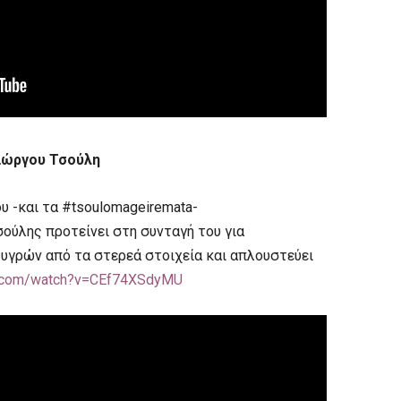
Γιώργου Τσούλη
υ -και τα #tsoulomageiremata-
ούλης προτείνει στη συνταγή του για
υγρών από τα στερεά στοιχεία και απλουστεύει
.com/watch?v=CEf74XSdyMU