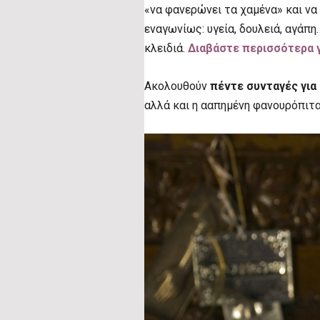
«να φανερώνει τα χαμένα» και να
εναγωνίως: υγεία, δουλειά, αγάπ
κλειδιά.
Διαβάστε περισσότερα γ
Ακολουθούν
πέντε συνταγές για
αλλά και η ααπημένη φανουρόπιτα