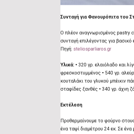
Συνταγή για Φανουρόπιτα του Σ
Ο πλέον αναγνωρισμένος pastry c
συνταγή επιλέγοντας για βασικό 
Πηγή:
steliosparliaros.gr
Υλικά: •
320 γρ. ελαιόλαδο και λί
φρεσκοστυμμένος
•
540 γρ. αλεύρ
κουταλάκι του γλυκού μπέικιν π
σταφίδες ξανθές
•
340 γρ. άχνη ζ
Εκτέλεση
Προθερμαίνουμε το φούρνο στου
ένα ταψί διαμέτρου 24 εκ. Σε ένα