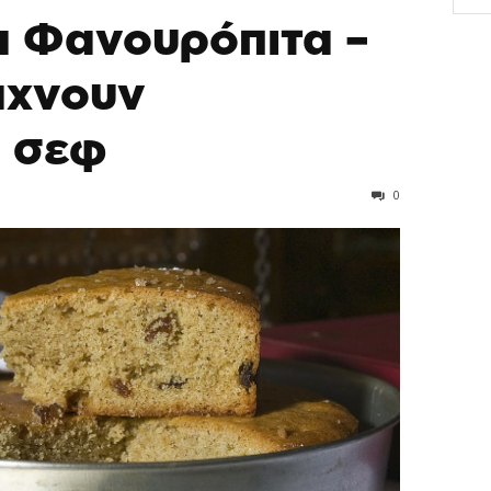
α Φανουρόπιτα –
άχνουν
 σεφ
0