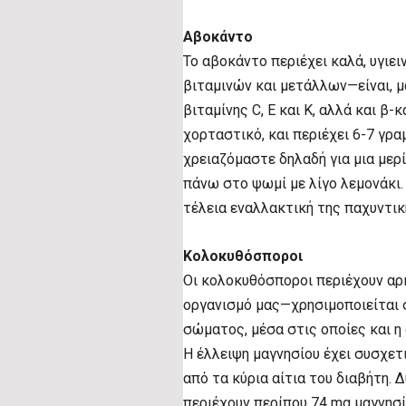
Αβοκάντο
Το αβοκάντο περιέχει καλά, υγιει
βιταμινών και μετάλλων—είναι, μ
βιταμίνης C, E και Κ, αλλά και β-
χορταστικό, και περιέχει 6-7 γρ
χρειαζόμαστε δηλαδή για μια μερ
πάνω στο ψωμί με λίγο λεμονάκι. 
τέλεια εναλλακτική της παχυντικ
Κολοκυθόσποροι
Οι κολοκυθόσποροι περιέχουν αρκ
οργανισμό μας—χρησιμοποιείται 
σώματος, μέσα στις οποίες και 
Η έλλειψη μαγνησίου έχει συσχετι
από τα κύρια αίτια του διαβήτη.
περιέχουν περίπου 74 mg μαγνησί