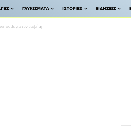
ΑΓΈΣ
ΓΛΥΚΊΣΜΑΤΑ
ΙΣΤΟΡΊΕΣ
ΕΙΔΉΣΕΙΣ
perfoods για τον διαβήτη