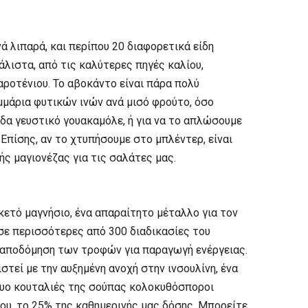
νά λιπαρά, και περίπου 20 διαφορετικά είδη
άλιστα, από τις καλύτερες πηγές καλίου,
καροτένιου. Το αβοκάντο είναι πάρα πολύ
αμμάρια φυτικών ινών ανά μισό φρούτο, όσο
ίδα γευστικό γουακαμόλε, ή για να το απλώσουμε
Επίσης, αν το χτυπήσουμε στο μπλέντερ, είναι
ής μαγιονέζας για τις σαλάτες μας.
ετό μαγνήσιο, ένα απαραίτητο μέταλλο για τον
σε περισσότερες από 300 διαδικασίες του
η αποδόμηση των τροφών για παραγωγή ενέργειας.
στεί με την αυξημένη ανοχή στην ινσουλίνη, ένα
 Δυο κουταλιές της σούπας κολοκυθόσποροι
ου, το 25% της καθημερινής μας δόσης. Μπορείτε