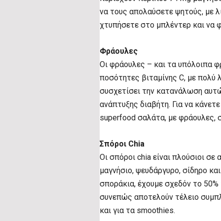
να τους απολαύσετε ψητούς, με λί
χτυπήσετε στο μπλέντερ και να φ
Φράουλες
Οι φράουλες – και τα υπόλοιπα φ
ποσότητες βιταμίνης C, με πολύ λ
συσχετίσει την κατανάλωση αυτ
ανάπτυξης διαβήτη. Για να κάνετ
superfood σαλάτα, με φράουλες, σ
Σπόροι Chia
Οι σπόροι chia είναι πλούσιοι σε 
μαγνήσιο, ψευδάργυρο, σίδηρο κα
σποράκια, έχουμε σχεδόν το 50% 
συνεπώς αποτελούν τέλειο συμπλή
και για τα smoothies.