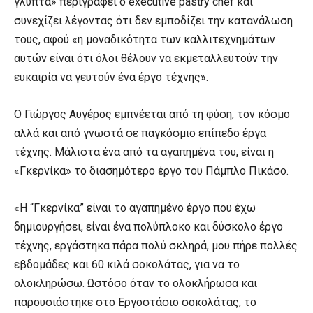
γλυπτά» περιγράφει ο executive pastry chef και
συνεχίζει λέγοντας ότι δεν εμποδίζει την κατανάλωση
τους, αφού «η μοναδικότητα των καλλιτεχνημάτων
αυτών είναι ότι όλοι θέλουν να εκμεταλλευτούν την
ευκαιρία να γευτούν ένα έργο τέχνης».
Ο Γιώργος Αυγέρος εμπνέεται από τη φύση, τον κόσμο
αλλά και από γνωστά σε παγκόσμιο επίπεδο έργα
τέχνης. Μάλιστα ένα από τα αγαπημένα του, είναι η
«Γκερνίκα» το διασημότερο έργο του Πάμπλο Πικάσο.
«Η “Γκερνίκα” είναι το αγαπημένο έργο που έχω
δημιουργήσει, είναι ένα πολύπλοκο και δύσκολο έργο
τέχνης, εργάστηκα πάρα πολύ σκληρά, μου πήρε πολλές
εβδομάδες και 60 κιλά σοκολάτας, για να το
ολοκληρώσω. Ωστόσο όταν το ολοκλήρωσα και
παρουσιάστηκε στο Εργοστάσιο σοκολάτας, το