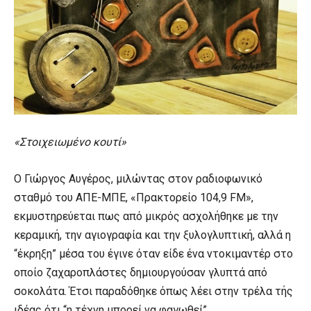
«Στοιχειωμένο κουτί»
Ο Γιώργος Αυγέρος, μιλώντας στον ραδιοφωνικό
σταθμό του ΑΠΕ-ΜΠΕ, «Πρακτορείο 104,9 FM»,
εκμυστηρεύεται πως από μικρός ασχολήθηκε με την
κεραμική, την αγιογραφία και την ξυλογλυπτική, αλλά η
“έκρηξη” μέσα του έγινε όταν είδε ένα ντοκιμαντέρ στο
οποίο ζαχαροπλάστες δημιουργούσαν γλυπτά από
σοκολάτα. Έτσι παραδόθηκε όπως λέει στην τρέλα τής
ιδέας ότι “η τέχνη μπορεί να φαγωθεί”.