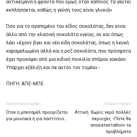
αντικείμενα ή φρούτα που όμως όταν κάποιος τα γευτεί
εκπλήσσεται, καθώς η γεύση τους είναι γλυκιά».
Όσο για το αγαπημένο του είδος σοκολάτας, δεν είναι
άλλο από την κλασική σοκολάτα υγείας, αν και όπως
λέει «έχουν βγει και νέα είδη σοκολάτας, όπως η λευκή
καραμελωμένη αλλά και η ροζ σοκολάτα, που πρόσφατα
έχει προκύψει από μια ειδική ποικιλία σπόρου κακάου.
Υπάρχει εξέλιξη και σε αυτόν τον τομέα».-
ΠΗΓΗ: ΑΠΕ-ΜΠΕ
Προηγούμενο άρθρο
Επόμενο άρθρο
Όταν η μπεσαμέλ προορίζεται
Αττική: Χωρίς νερό πολλές
για μουσακά ή για παστίτσιο…
περιοχές -Πότε θα
αποκατασταθούν τα
προβλήματα