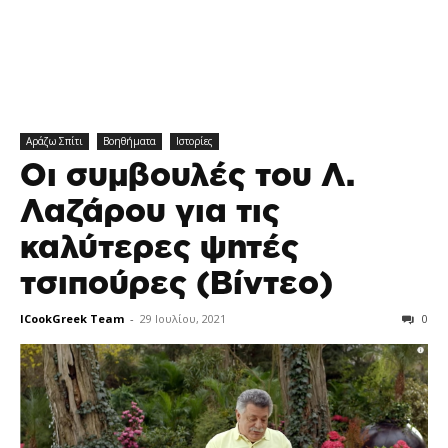
Αράζω Σπίτι
Βοηθήματα
Ιστορίες
Οι συμβουλές του Λ.
Λαζάρου για τις
καλύτερες ψητές
τσιπούρες (Βίντεο)
ICookGreek Team
-
29 Ιουλίου, 2021
0