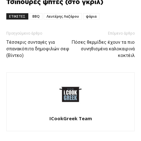
Τσιπούρες ψητές (στο γκριλ)
ΕΤΙΚΕΤΕΣ
BBQ
Λευτέρης Λαζάρου
ψάρια
Προηγούμενο άρθρο
Επόμενο άρθρο
Τέσσερις συνταγές για
Πόσες θερμίδες έχουν τα πιο
σπανακόπιτα δημοφιλών σεφ
συνηθισμένα καλοκαιρινά
(Βίντεο)
κοκτέιλ
ICookGreek Team