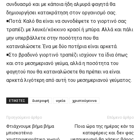
συνδυασμό και με κάποια ήδη αλμυρά φαγητά θα
δημιουργήσει κατακράτηση στον οργανισμό σας.
◾Ποτά: Καλό θα είναι να συνοδέψετε το γιορτινό σας
τραπέζι με λευκό/κόκκινο κρασί ή μπύρα. Αλλά και πάλι
μην υπερβάλλετε στην ποσότητα που θα
καταναλώσετε. Ένα με δύο ποτήρια είναι αρκετά.
◾Στο βραδυνό γιορτινό τραπέζι ισχύουν τα ίδια όπως
και στο μεσημεριανό γεύμα, αλλά η ποσότητα του
φαγητού που θα καταναλώσετε θα πρέπει να είναι
αρκετά λιγότερη από αυτή του μεσημεριανού γεύματος.
ΕΤΙΚΕΤΕΣ
διατροφή
υγεία
χριστούγεννα
Προηγούμενο άρθρο
Επόμενο άρθρο
Φτιάχνουμε βήμα βήμα
Ποια ώρα της ημέρας εάν τα
μπισκοτένιο
καταφέρεις και δεν φας
χριστουγεννιάτικο χωριό
μεσημεριανό θα χάσεις βάρος