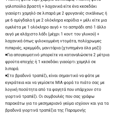
γαλοπούλα βραστή + λαχανικά είτε ένα κεσεδάκι
γιαούρτι χαμηλό σε λιπαρά με 2 φρυγανιές σικάλεως ή
με 6 αμύγδαλα ή με 2 ολόκληρα καρύδια + μέλι είτε μια
ομελέτα με 1 ολόκληρο αυγό + το ασπράδι από 1 άλλο
αυγό με ελάχιστο λάδι (μέχρι 1 κουτ του γλυκού) +
λαχανικά όπως ψιλοκομμένη ντομάτα, πολύχρωμες
πιπεριές, κρεμμύδι, μανιτάρια (χτυπημένα όλα μαζί)
◾Για απογευματινό μπορείτε να καταναλώσετε 2 μέτρια
φρούτα εποχής ή 1 κεσεδάκι γιαούρτι χαμηλό σε
λιπαρά.
◾Στο βραδυνό τραπέζι, είναι σημαντικό να φάτε με
εγκράτεια και να γεμίσετε ΜΙΑ φορά το πιάτο σας με
λογική ποσότητα από τα φαγητά που υπάρχουν στο
γιορτινό τραπέζι. Οι συμβουλές που σας γράφω
παρακάτω για το μεσημεριανό γεύμα ισχύουν και για τα
βραδυνά γιορτινά τραπέζια της Παραμονής