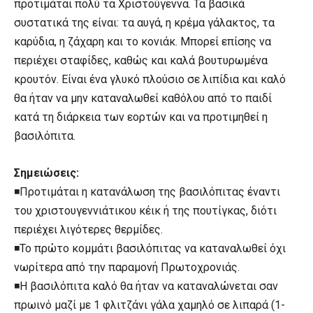
προτιμάται πολύ τα Xριστούγεννα. Τα βασικά
συστατικά της είναι: τα αυγά, η κρέμα γάλακτος, τα
καρύδια, η ζάχαρη και το κονιάκ. Mπορεί επίσης να
περιέχει σταφίδες, καθώς και καλά βουτυρωμένα
κρουτόν. Eίναι ένα γλυκό πλούσιο σε λιπίδια και καλό
θα ήταν να μην καταναλωθεί καθόλου από το παιδί
κατά τη διάρκεια των εορτών και να προτιμηθεί η
βασιλόπιτα.
Σημειώσεις:
◾Προτιμάται η κατανάλωση της βασιλόπιτας έναντι
του χριστουγεννιάτικου κέικ ή της πουτίγκας, διότι
περιέχει λιγότερες θερμίδες.
◾Το πρώτο κομμάτι βασιλόπιτας να καταναλωθεί όχι
νωρίτερα από την παραμονή Πρωτοχρονιάς.
◾H βασιλόπιτα καλό θα ήταν να καταναλώνεται σαν
πρωινό μαζί με 1 φλιτζάνι γάλα χαμηλό σε λιπαρά (1-