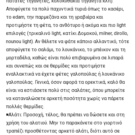
πατάτες τηγανητές, κολοκυθάκια τηγανητά κλπ).
Αποφύγετε τα πολύ παχυντικά τυριά όπως το κασέρι,
το edam, την παρμεζάνα και τη γραβιέρα και
προτιμήστε τη φέτα, το ανθότυρο ή ακόμα και πιο light
επιλογές (τρικαλινό light, κατίκι Δομοκού, milner, dirollo,
nounou light). Αν θέλετε να φάτε κάποιο αλλαντικό, τότε
αποφύγετε το σαλάμι, το λουκάνικο, το μπέικον και τη
μορταδέλα, καθώς είναι πολύ επιβαρυμένα σε λιπαρά
και συνεπώς και σε θερμίδες και προτιμήστε
εναλλακτικά να έχετε φέτες γαλοπούλας ή λουκάνικο
γαλοπούλας. Γενικά, όσον αφορά τα ορεκτικά, καλό θα
είναι να εστιάσετε πολύ στις σαλάτες, όπου μπορείτε
να καταναλώσετε αρκετή ποσότητα χωρίς να πάρετε
πολλές θερμίδες.
◾Αλάτι: Προσοχή, τέλος, θα πρέπει να δώσετε και στη
χρήση του αλατιού. Μην το παρακάνετε στο γιορτινό
τραπέζι προσθέτοντας αρκετό αλάτι, διότι αυτό σε