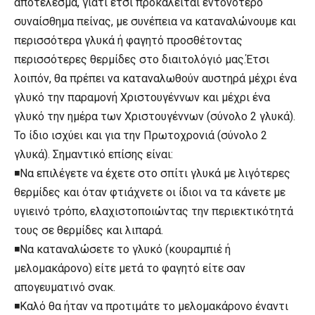
αποτέλεσμα, γιατί έτσι προκαλείται εντονότερο
συναίσθημα πείνας, με συνέπεια να καταναλώνουμε και
περισσότερα γλυκά ή φαγητό προσθέτοντας
περισσότερες θερμίδες στο διαιτολόγιό μας.Έτσι
λοιπόν, θα πρέπει να καταναλωθούν αυστηρά μέχρι ένα
γλυκό την παραμονή Χριστουγέννων και μέχρι ένα
γλυκό την ημέρα των Χριστουγέννων (σύνολο 2 γλυκά).
Το ίδιο ισχύει και για την Πρωτοχρονιά (σύνολο 2
γλυκά). Σημαντικό επίσης είναι:
◾Να επιλέγετε να έχετε στο σπίτι γλυκά με λιγότερες
θερμίδες και όταν φτιάχνετε οι ίδιοι να τα κάνετε με
υγιεινό τρόπο, ελαχιστοποιώντας την περιεκτικότητά
τους σε θερμίδες και λιπαρά.
◾Nα καταναλώσετε το γλυκό (κουραμπιέ ή
μελομακάρονο) είτε μετά το φαγητό είτε σαν
απογευματινό σνακ.
◾Καλό θα ήταν να προτιμάτε το μελομακάρονο έναντι