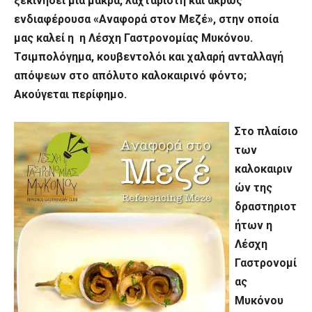
ξεκίνησει μια μακρά, λαχταριστή και άκρως
ενδιαφέρουσα «Αναφορά στον Μεζέ», στην οποία
μας καλεί η η Λέσχη Γαστρονομίας Μυκόνου.
Τσιμπολόγημα, κουβεντολόι και χαλαρή ανταλλαγή
απόψεων στο απόλυτο καλοκαιρινό φόντο;
Ακούγεται περίφημο.
Στο πλαίσιο
των
καλοκαιριν
ών της
δραστηριοτ
ήτων η
Λέσχη
Γαστρονομί
ας
Μυκόνου