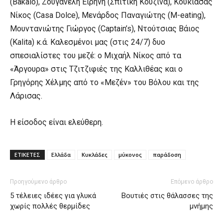
(Bakalo), Ζουγανέλη Ειρήνη (Σπιτική Κουζίνα), Κουκιάσας
Νίκος (Casa Dolce), Μενάρδος Παναγιώτης (M-eating),
Μουντανιώτης Γιώργος (Captain’s), Ντούτσιας Βάιος
(Kalita) κ.ά. Καλεσμένοι μας (στις 24/7) δυο
σπεσιαλίστες του μεζέ: ο Μιχαήλ Νίκος από τα
«Άργουρα» στις Τζιτζιφιές της Καλλιθέας και ο
Γρηγόρης Χέλμης από το «Μεζέν» του Βόλου και της
Λάρισας.
H είσοδος είναι ελεύθερη.
ΕΤΙΚΕΤΕΣ
Ελλάδα
Κυκλάδες
μύκονος
παράδοση
Προηγούμενο άρθρο
Επόμενο άρθρο
5 τέλειες ιδέες για γλυκά
Βουτιές στις θάλασσες της
χωρίς πολλές θερμίδες
μνήμης