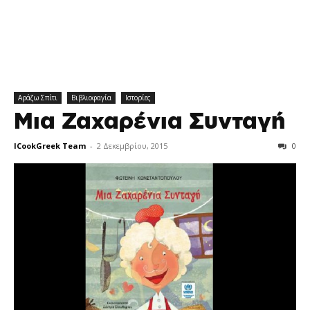
Αράζω Σπίτι
Βιβλιοφαγία
Ιστορίες
Μια Ζαχαρένια Συνταγή
ICookGreek Team
-
2 Δεκεμβρίου, 2015
0