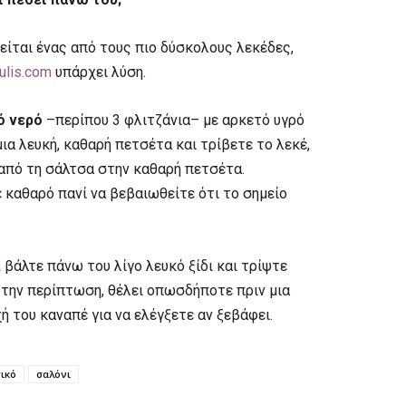
είται ένας από τους πιο δύσκολους λεκέδες,
ulis.com
υπάρχει λύση.
ό νερό
–περίπου 3 φλιτζάνια– με αρκετό υγρό
ια λευκή, καθαρή πετσέτα και τρίβετε το λεκέ,
» από τη σάλτσα στην καθαρή πετσέτα.
 καθαρό πανί να βεβαιωθείτε ότι το σημείο
,
βάλτε πάνω του λίγο λευκό ξίδι και τρίψτε
 την περίπτωση, θέλει οπωσδήποτε πριν μια
χή του καναπέ για να ελέγξετε αν ξεβάφει.
ικό
σαλόνι