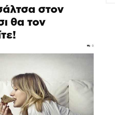
σάλτσα στον
ι θα τον
τε!
0