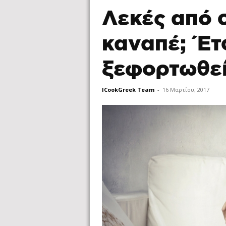
Λεκές από 
καναπέ; Έτσ
ξεφορτωθεί
ICookGreek Team
-
16 Μαρτίου, 2017