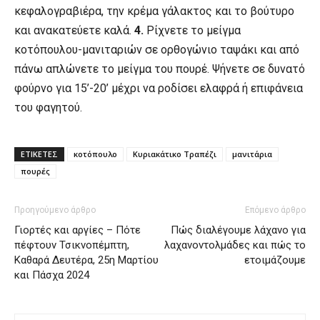
κεφαλογραβιέρα, την κρέμα γάλακτος και το βούτυρο
και ανακατεύετε καλά.
4.
Ρίχνετε το μείγμα
κοτόπουλου-μανιταριών σε ορθογώνιο ταψάκι και από
πάνω απλώνετε το μείγμα του πουρέ. Ψήνετε σε δυνατό
φούρνο για 15’-20’ μέχρι να ροδίσει ελαφρά ή επιφάνεια
του φαγητού.
ΕΤΙΚΕΤΕΣ
κοτόπουλο
Κυριακάτικο Τραπέζι
μανιτάρια
πουρές
Προηγούμενο άρθρο
Επόμενο άρθρο
Γιορτές και αργίες – Πότε
Πώς διαλέγουμε λάχανο για
πέφτουν Τσικνοπέμπτη,
λαχανοντολμάδες και πώς το
Καθαρά Δευτέρα, 25η Μαρτίου
ετοιμάζουμε
και Πάσχα 2024