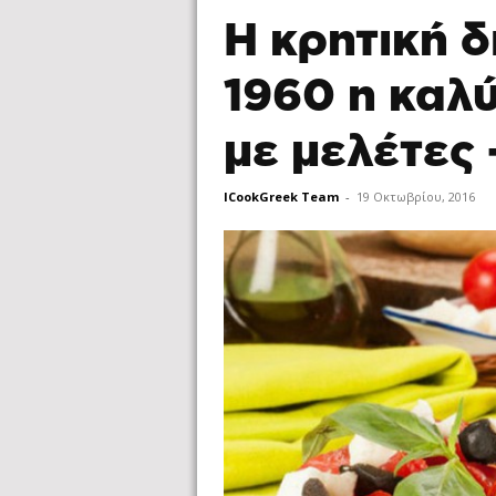
Η κρητική 
1960 η καλ
με μελέτες 
ICookGreek Team
-
19 Οκτωβρίου, 2016