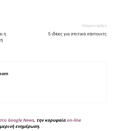
Επόμενο άρθρο
ι η
5 ιδέες για σπιτικά σάντουιτς
τή
Team
στο Google News
, την κορυφαία
on-line
μερινή ενημέρωση.