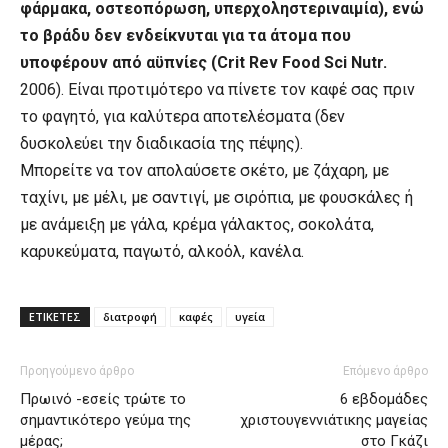
φάρμακα, οστεοπόρωση, υπερχοληστεριναιμία), ενώ
το βράδυ δεν ενδείκνυται για τα άτομα που
υποφέρουν από αϋπνίες (Crit Rev Food Sci Nutr.
2006). Είναι προτιμότερο να πίνετε τον καφέ σας πριν
το φαγητό, για καλύτερα αποτελέσματα (δεν
δυσκολεύει την διαδικασία της πέψης).
Μπορείτε να τον απολαύσετε σκέτο, με ζάχαρη, με
ταχίνι, με μέλι, με σαντιγί, με σιρόπια, με φουσκάλες ή
με ανάμειξη με γάλα, κρέμα γάλακτος, σοκολάτα,
καρυκεύματα, παγωτό, αλκοόλ, κανέλα.
ΕΤΙΚΕΤΕΣ
διατροφή
καφές
υγεία
Προηγούμενο άρθρο
Επόμενο άρθρο
Πρωινό -εσείς τρώτε το
6 εβδομάδες
σημαντικότερο γεύμα της
χριστουγεννιάτικης μαγείας
μέρας;
στο Γκάζι