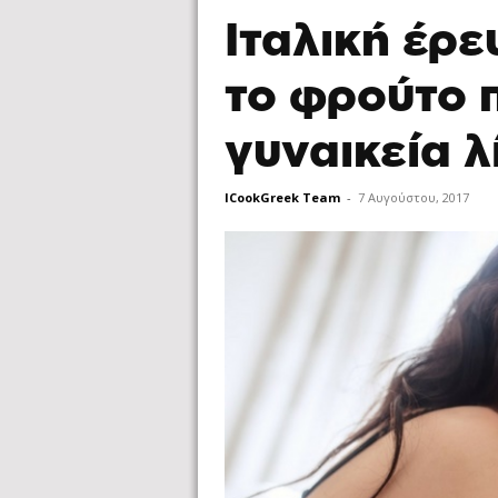
Ιταλική έρ
το φρούτο 
γυναικεία λ
ICookGreek Team
-
7 Αυγούστου, 2017