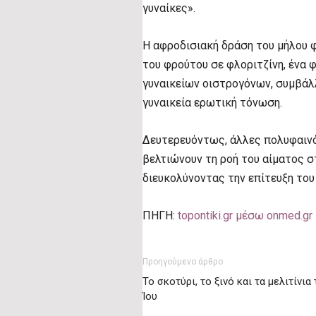
γυναίκες».
Η αφροδισιακή δράση του μήλου φ
του φρούτου σε φλοριτζίνη, ένα 
γυναικείων οιστρογόνων, συμβάλ
γυναικεία ερωτική τόνωση.
Δευτερευόντως, άλλες πολυφαινό
βελτιώνουν τη ροή του αίματος σ
διευκολύνοντας την επίτευξη του
ΠΗΓΗ:
topontiki.gr μέσω onmed.gr
Προηγούμενο άρθρο
Το σκοτύρι, το ξινό και τα μελιτίνια
Ίου