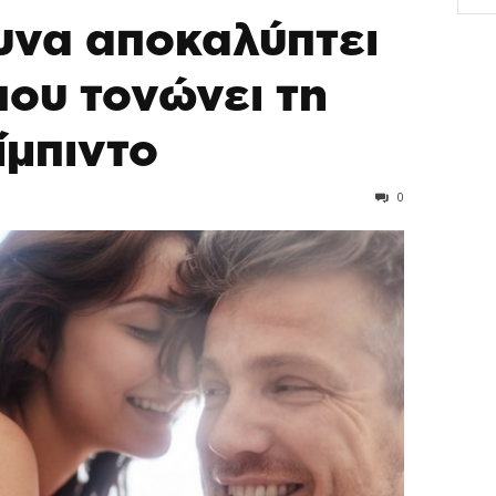
ευνα αποκαλύπτει
που τονώνει τη
ίμπιντο
0