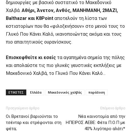
δημιουργίες με βασικό συστατικό το Μακεδονικό
Χαλβά.
Aθήρι, Άνετον, Ανθός, ΜΑΝΗΜΑΝΗ, 2MAZI,
Balthazar και Κ8Point
αποτελούν τη λίστα των
εστιατορίων που θα «φιλοξενήσουν» στο μενού τους το
Γλυκό Που Κάνει Καλό, ικανοποιώντας ακόμα και τους
πιο απαιτητικούς ουρανίσκους.
Επισκεφθείτε κι εσείς
τα αγαπημένα σημεία της πόλης
και απολαύστε τις πιο γλυκές γευστικές εκπλήξεις με
Μακεδονικό Χαλβά, το Γλυκό Που Κάνει Καλό…
ΕΤΙΚΕΤΕΣ
Ελλάδα
Μακεδονικός χαλβάς
παράδοση
Προηγούμενο άρθρο
Επόμενο άρθρο
Οι Βρετανοί βαριούνται το
Νέα καινοτομία από την
τσένταρ και στρέφονται στη
ΗΠΕΙΡΟΣ ΑΕΒΕ: Φέτα Π.Ο.Π με
φέτα;
40% λιγότερο αλάτι*