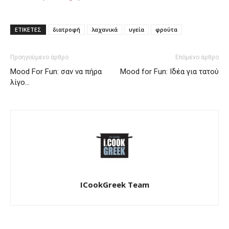
ΕΤΙΚΕΤΕΣ
διατροφή
λαχανικά
υγεία
φρούτα
Προηγούμενο άρθρο
Επόμενο άρθρο
Mood For Fun: σαν να πήρα
Mood for Fun: Ιδέα για τατού
λίγο…
ICookGreek Team