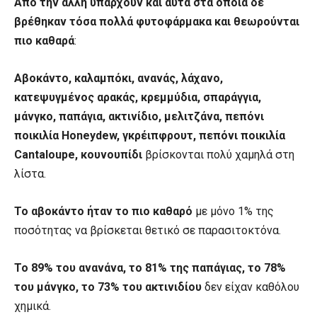
Από την άλλη υπάρχουν και αυτά στα οποία δε
βρέθηκαν τόσα πολλά φυτοφάρμακα και θεωρούνται
πιο καθαρά
:
Αβοκάντο, καλαμπόκι, ανανάς, λάχανο,
κατεψυγμένος αρακάς, κρεμμύδια, σπαράγγια,
μάνγκο, παπάγια, ακτινίδιο, μελιτζάνα, πεπόνι
ποικιλία Honeydew, γκρέιπφρουτ, πεπόνι ποικιλία
Cantaloupe, κουνουπίδι
βρίσκονται πολύ χαμηλά στη
λίστα.
Το αβοκάντο ήταν το πιο καθαρό
με μόνο 1% της
ποσότητας να βρίσκεται θετικό σε παρασιτοκτόνα.
Το 89% του ανανάνα, το 81% της παπάγιας, το 78%
του μάνγκο, το 73% του ακτινιδίου
δεν είχαν καθόλου
χημικά.