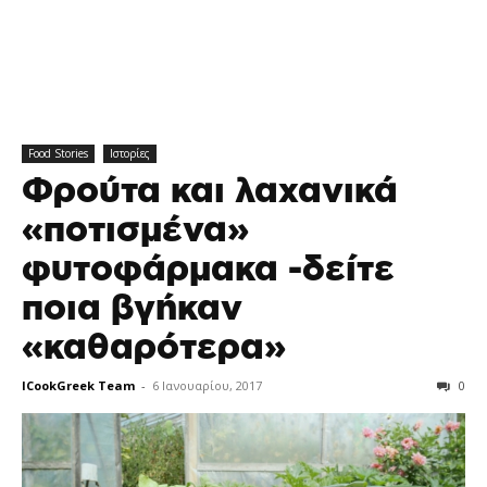
Food Stories
Ιστορίες
Φρούτα και λαχανικά
«ποτισμένα»
φυτοφάρμακα -δείτε
ποια βγήκαν
«καθαρότερα»
ICookGreek Team
-
6 Ιανουαρίου, 2017
0