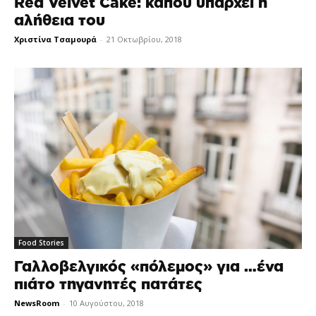
Red Velvet Cake: κάπου υπάρχει η
αλήθεια του
Χριστίνα Τσαμουρά
-
21 Οκτωβρίου, 2018
Food Stories
Γαλλοβελγικός «πόλεμος» για …ένα
πιάτο τηγανητές πατάτες
NewsRoom
-
10 Αυγούστου, 2018