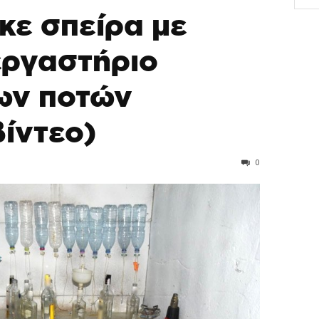
ε σπείρα με
εργαστήριο
ων ποτών
βίντεο)
0