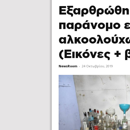
Εξαρθρώθηκ
παράνομο 
αλκοολούχ
(Εικόνες + 
NewsRoom
-
24 Οκτωβρίου, 2019