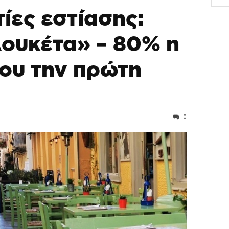
ίες εστίασης:
λουκέτα» – 80% η
ρου την πρώτη
0