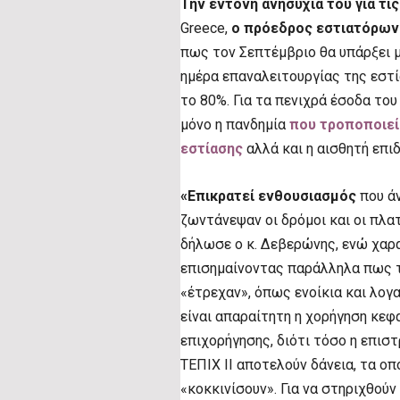
Την έντονη ανησυχία του για τι
Greece,
ο πρόεδρος εστιατόρων 
πως τον Σεπτέμβριο θα υπάρξει
ημέρα επαναλειτουργίας της εστί
το 80%. Για τα πενιχρά έσοδα το
μόνο η πανδημία
που τροποποιεί
εστίασης
αλλά και η αισθητή επι
«Επικρατεί ενθουσιασμός
που άν
ζωντάνεψαν οι δρόμοι και οι πλα
δήλωσε o κ. Δεβερώνης, ενώ χαρ
επισημαίνοντας παράλληλα πως τ
«έτρεχαν», όπως ενοίκια και λογ
είναι απαραίτητη η χορήγηση κεφ
επιχορήγησης, διότι τόσο η επι
ΤΕΠΙΧ ΙΙ αποτελούν δάνεια, τα οπ
«κοκκινίσουν». Για να στηριχθούν