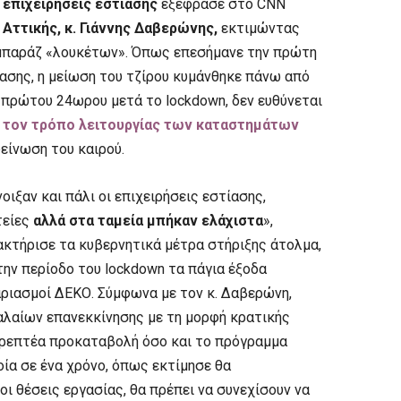
ς επιχειρήσεις εστίασης
εξέφρασε στο CNN
Αττικής, κ. Γιάννης Δαβερώνης,
εκτιμώντας
 μπαράζ «λουκέτων». Όπως επεσήμανε την πρώτη
ασης, η μείωση του τζίρου κυμάνθηκε πάνω από
υ πρώτου 24ωρου μετά το lockdown, δεν ευθύνεται
 τον τρόπο λειτουργίας των καταστημάτων
δείνωση του καιρού.
οιξαν και πάλι οι επιχειρήσεις εστίασης,
τείες
αλλά στα ταμεία μπήκαν ελάχιστα
»,
ακτήρισε τα κυβερνητικά μέτρα στήριξης άτολμα,
ην περίοδο του lockdοwn τα πάγια έξοδα
αριασμοί ΔΕΚΟ. Σύμφωνα με τον κ. Δαβερώνη,
αλαίων επανεκκίνησης με τη μορφή κρατικής
στρεπτέα προκαταβολή όσο και το πρόγραμμα
οία σε ένα χρόνο, όπως εκτίμησε θα
 οι θέσεις εργασίας, θα πρέπει να συνεχίσουν να