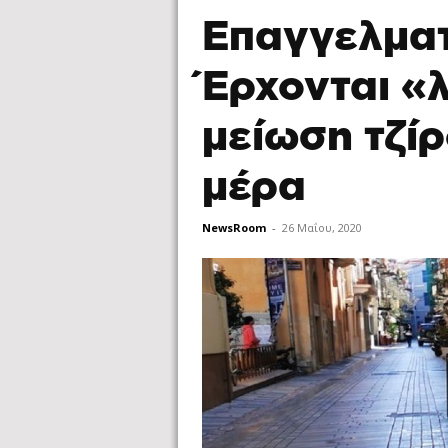
Επαγγελματ
Έρχονται «
μείωση τζί
μέρα
NewsRoom
-
26 Μαΐου, 2020