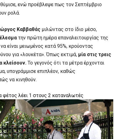
ενθύμισε, ενώ προέβλεψε πως τον Σεπτέμβριο
ουν ρολά.
Γιώργος Καββαθάς
μιλώντας στο ίδιο μέσο,
τέλεσμα
την πρώτη ημέρα επαναλειτουργίας της
 να είναι μειωμένος κατά 95%, κρούοντας
ύνου για «λουκέτα». Όπως εκτιμά,
μία στις τρεις
α κλείσουν.
Το γεγονός ότι τα μέτρα έρχονται
μα, υπογράμμισε επιπλέον, καθώς
πώς να κινηθούν.
α φέτος λέει 1 στους 2 καταναλωτές