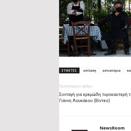
ΕΤΙΚΕΤΕΣ
εστίαση
εστιατόρια
κα
Προηγούμενο άρθρο
Συνταγή για κρεμώδη τυροκαυτερή 
Γιάννη Λουκάκου (Βίντεο)
NewsRoom